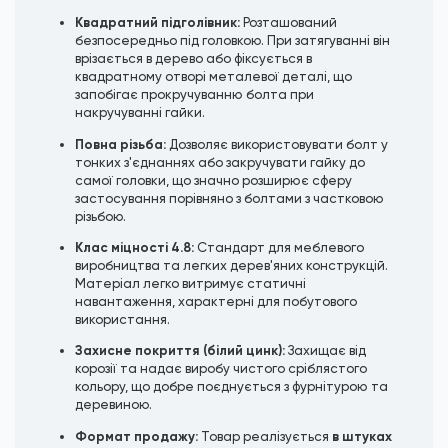
Квадратний підголівник:
Розташований
безпосередньо під головкою. При затягуванні він
врізається в дерево або фіксується в
квадратному отворі металевої деталі, що
запобігає прокручуванню болта при
накручуванні гайки.
Повна різьба:
Дозволяє використовувати болт у
тонких з'єднаннях або закручувати гайку до
самої головки, що значно розширює сферу
застосування порівняно з болтами з частковою
різьбою.
Клас міцності 4.8:
Стандарт для меблевого
виробництва та легких дерев'яних конструкцій.
Матеріал легко витримує статичні
навантаження, характерні для побутового
використання.
Захисне покриття (білий цинк):
Захищає від
корозії та надає виробу чистого сріблястого
кольору, що добре поєднується з фурнітурою та
деревиною.
Формат продажу:
в штуках
Товар реалізується