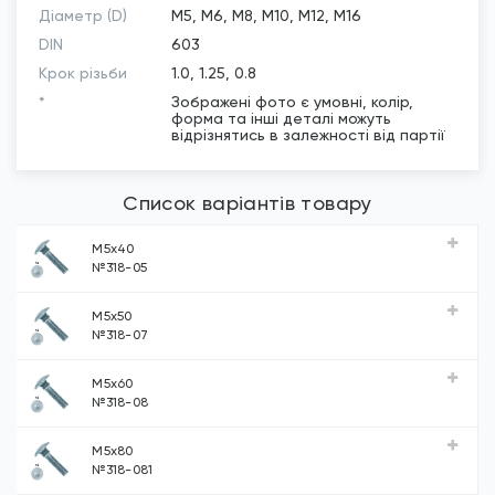
Діаметр (D)
М5, М6, М8, М10, М12, М16
DIN
603
Крок різьби
1.0, 1.25, 0.8
*
Зображені фото є умовні, колір,
форма та інші деталі можуть
відрізнятись в залежності від партії
Клас міцності
4,8
Загальна
Список варіантів товару
3.3мм, 3.88мм, 4.88мм
висота...
Діаметр
13.55мм, 16.55мм, 20.65мм
М5х40
головки
№318-05
М5х50
№318-07
М5х60
№318-08
М5х80
№318-081