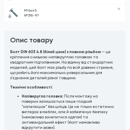
М16х45
№318-97
Опис товару
Болт DIN 603 4.8 (білий цинк) з повною різьбою
— це
кріплення з низькою напівкруглою головкою та
квадратним підголівником. На відміну від стандартних
моделей, цей болт має різьбу по всій довжині стрижня,
що робить його максимально універсальним для
з'єднання деталей різної товщини.
Технічні особливості:
Напівкругла головка:
Після монтажу на
поверхні залишається лише гладкий
"капелюшок" без шліців. Це не тільки естетично
виглядає в меблях, але й забезпечує безпеку
(неможливо зачепитися одягом) та
антивандальний ефект (болт неможливо
відкрутити ззовні).