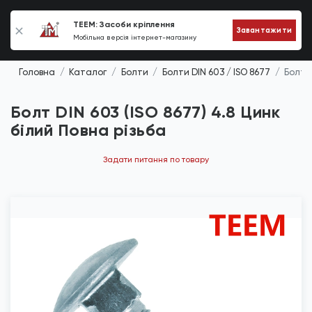
0
TEEM: Засоби кріплення
Завантажити
Мобільна версія інтернет-магазину
Головна
Каталог
Болти
Болти DIN 603 / ISO 8677
Болт D
Болт DIN 603 (ISO 8677) 4.8 Цинк
білий Повна різьба
Задати питання по товару