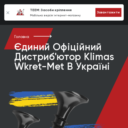
0
TEEM: Засоби кріплення
Завантажити
Мобільна версія інтернет-магазину
Головна
Єдиний Офіційний
Дистриб'ютор Klimas
Wkret-Met В Україні