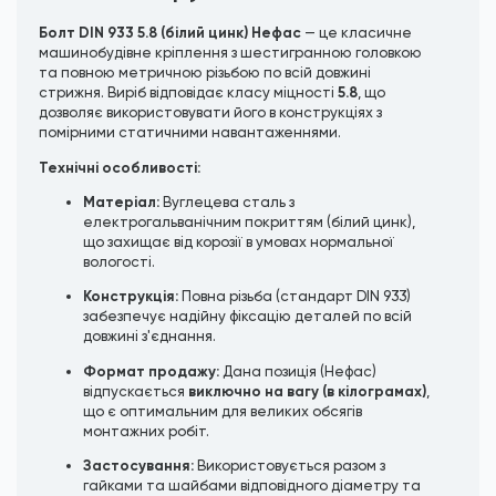
Болт DIN 933 5.8 (білий цинк) Нефас
— це класичне
машинобудівне кріплення з шестигранною головкою
та повною метричною різьбою по всій довжині
5.8
стрижня. Виріб відповідає класу міцності
, що
дозволяє використовувати його в конструкціях з
помірними статичними навантаженнями.
Технічні особливості:
Матеріал:
Вуглецева сталь з
електрогальванічним покриттям (білий цинк),
що захищає від корозії в умовах нормальної
вологості.
Конструкція:
Повна різьба (стандарт DIN 933)
забезпечує надійну фіксацію деталей по всій
довжині з'єднання.
Формат продажу:
Дана позиція (Нефас)
виключно на вагу (в кілограмах)
відпускається
,
що є оптимальним для великих обсягів
монтажних робіт.
Застосування:
Використовується разом з
гайками та шайбами відповідного діаметру та