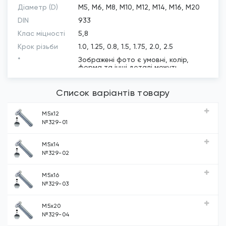
Діаметр (D)
М5, М6, М8, М10, М12, М14, М16, М20
DIN
933
Клас міцності
5,8
Крок різьби
1.0, 1.25, 0.8, 1.5, 1.75, 2.0, 2.5
*
Зображені фото є умовні, колір,
форма та інші деталі можуть
відрізнятись в залежності від партії
Розмір під
Список варіантів товару
10, 8, 13, 17, 19, 22, 24, 30
ключ...
М5х12
№329-01
М5х14
№329-02
М5х16
№329-03
М5х20
№329-04