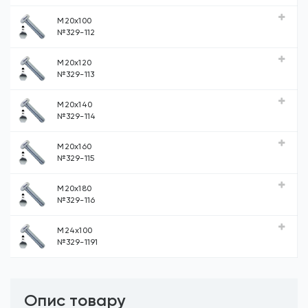
М20х100
№329-112
М20х120
№329-113
М20х140
№329-114
М20х160
№329-115
М20х180
№329-116
М24х100
№329-1191
Опис товару