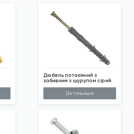
Дюбель потаємний з
забивним з шурупом сірий
Матеріал
Поліпропілен
Детальніше
Довжина (A...
100мм, 160мм, 18...
Діаметр (D...
10мм
Бренд
TEEM
Застосуван...
Повнотілі основи
*
Зображені фото є...