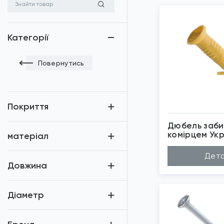
Категорії
Повернутись
Покриття
Дюбель заби
комірцем Укр
матеріал
Матеріал
По
Дета
Довжина (A...
40
Довжина
Діаметр (D...
6м
Застосуван...
Ун
Бренд
К2
*
Зо
Діаметр