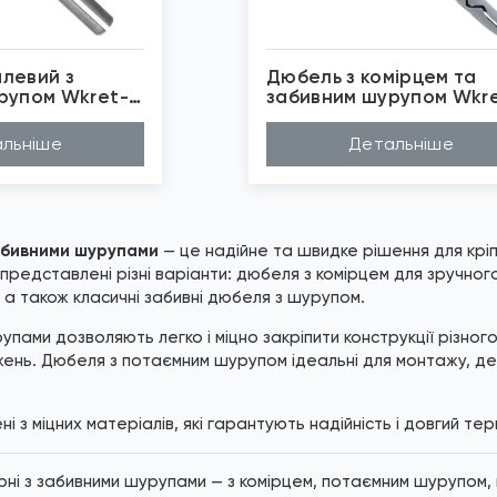
левий з
Дюбель з комірцем та
рупом Wkret-
забивним шурупом Wkr
Met
ліпропілен
Матеріал
Поліпропілен
льніше
Детальніше
мм
Довжина (A...
100мм, 40мм, 50м...
м
Діаметр (D...
6мм, 8мм
ret-Met
Бренд
Wkret-Met
внотілі основи
Застосуван...
Повнотілі основи
бражені фото є...
*
Зображені фото є...
забивними шурупами
— це надійне та швидке рішення для кріп
редставлені різні варіанти: дюбеля з комірцем для зручног
а також класичні забивні дюбеля з шурупом.
упами дозволяють легко і міцно закріпити конструкції різног
жень. Дюбеля з потаємним шурупом ідеальні для монтажу, де
і з міцних матеріалів, які гарантують надійність і довгий тер
ні з забивними шурупами — з комірцем, потаємним шурупом, к