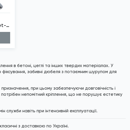
et-
лення в бетоні, цеглі та інших твердих матеріалах. У
о фіксування, забивні дюбеля з потаємним шурупом для
о призначення, при цьому забезпечуючи довговічність і
 потрібен непомітний кріплення, що не порушує естетику
мін служби навіть при інтенсивній експлуатації.
ласичні з доставкою по Україні.