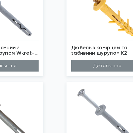
ємний з
Дюбель з комірцем та
рупом Wkret-
забивним шурупом К2
ліпропілен
Матеріал
Поліпропілен
льніше
Детальніше
мм, 120мм, 16...
Довжина (A...
100мм, 40мм, 50м...
, 6мм, 8мм, 1...
Діаметр (D...
6мм
ret-Met
Бренд
TEEM, К2
внотілі основи
Застосуван...
Повнотілі основи
бражені фото є...
*
Зображені фото є...