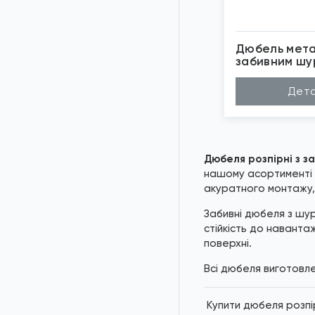
Дюбель мета
забивним шу
Met
Матеріал
По
Дета
Довжина (A...
40
Діаметр (D...
6м
Бренд
Wk
Застосуван...
По
*
Зо
Дюбеля розпірні з 
нашому асортименті п
акуратного монтажу, 
Забивні дюбеля з шур
стійкість до наванта
поверхні.
Всі дюбеля виготовлен
Купити дюбеля розпір