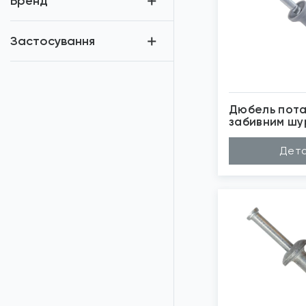
Бренд
Застосування
Дюбель пота
забивним шу
Met
Матеріал
По
Дета
Довжина (A...
100
Діаметр (D...
5мм
Бренд
Wk
Застосуван...
По
*
Зо