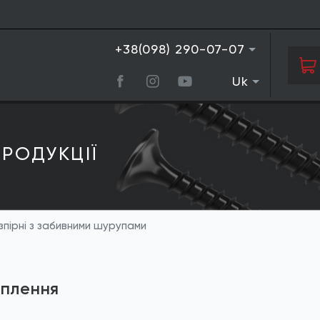
+38(098) 290-07-07
Uk
РОДУКЦIЇ
пірні з забивними шурупами
іплення