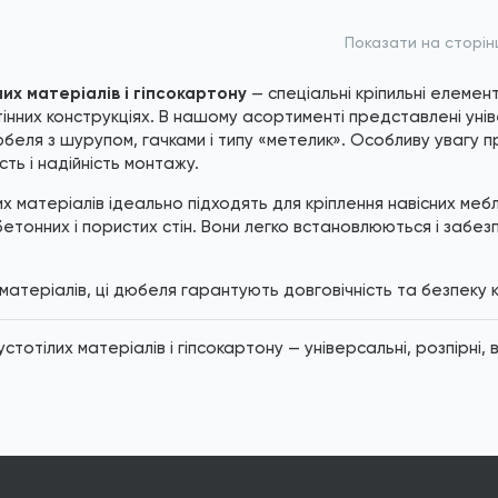
бражені фото є...
*
Зображені фото є...
Показати на сторін
их матеріалів і гіпсокартону
— спеціальні кріпильні елемент
тінних конструкціях. В нашому асортименті представлені уні
юбеля з шурупом, гачками і типу «метелик». Особливу увагу
ть і надійність монтажу.
 матеріалів ідеально підходять для кріплення навісних меблі
бетонних і пористих стін. Вони легко встановлюються і забез
 матеріалів, ці дюбеля гарантують довговічність та безпеку к
тотілих матеріалів і гіпсокартону — універсальні, розпірні,