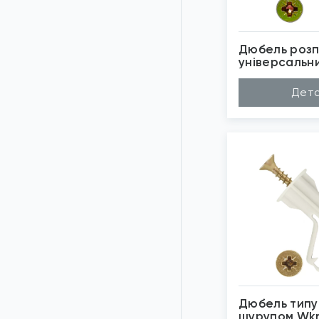
Дюбель розп
універсальн
Wkret-Met
Матеріал
Не
Дета
Довжина (A...
10
Діаметр (D...
6м
Бренд
Wk
Застосуван...
По
*
Зо
Дюбель типу
шурупом Wk