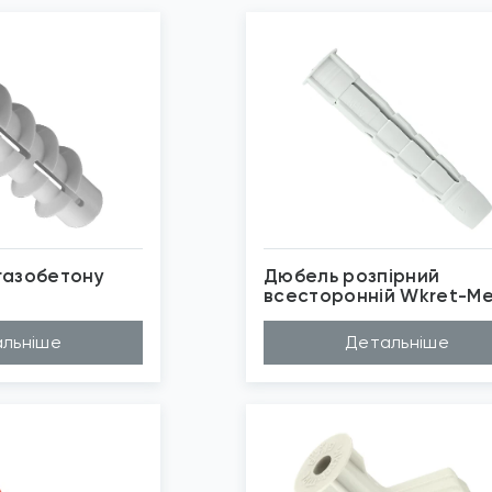
газобетону
Дюбель розпірний
всесторонній Wkret-M
йлон
Матеріал
Нейлон
льніше
Детальніше
мм, 60мм, 70мм
Довжина (A...
35мм, 50мм, 60мм
мм, 14мм, 10мм
Діаметр (D...
6мм, 8мм, 10мм
EM
Бренд
Wkret-Met
ристі матеріал...
Застосуван...
Повнотілі основи
бражені фото є...
*
Зображені фото є...