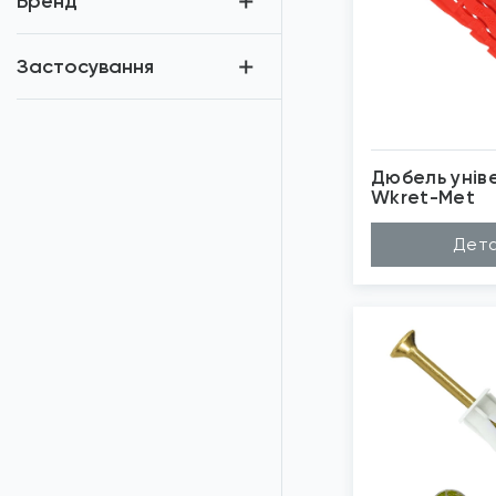
Бренд
Застосування
Дюбель унів
Wkret-Met
Матеріал
Не
Дета
Довжина (A...
40
Діаметр (D...
5мм
Бренд
Wk
Застосуван...
Ун
*
Зо