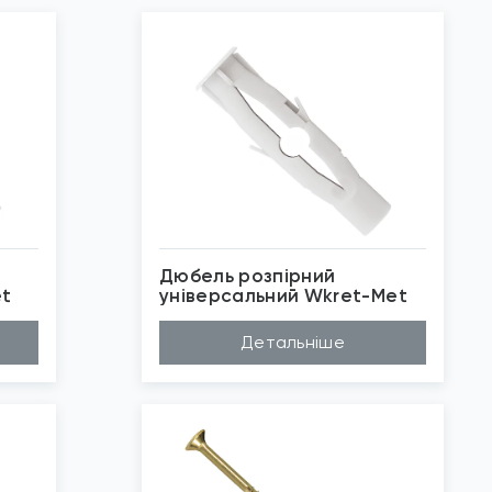
Дюбель розпірний
et
унiверсальний Wkret-Met
Матеріал
Нейлон
Детальніше
Довжина (A...
35мм, 50мм, 60мм
Діаметр (D...
6мм, 8мм, 10мм
Бренд
Wkret-Met
Застосуван...
Універсальний
*
Зображені фото є...