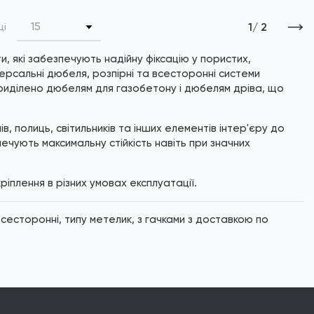
*
Зображені фото є...
15
1
/ 2
ці
и, які забезпечують надійну фіксацію у пористих,
версальні дюбеля, розпірні та всесторонні системи
 приділено дюбелям для газобетону і дюбелям дріва, що
в, полиць, світильників та інших елементів інтер'єру до
печують максимальну стійкість навіть при значних
ріплення в різних умовах експлуатації.
 всесторонні, типу метелик, з гачками з доставкою по