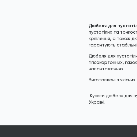
*
Зо
Дюбеля для пустотіл
пустотілих та тонкос
кріплення, а також д
гарантують стабільніс
Дюбеля для пустотілих
гіпсокартонних, газо
навантаженнях.
Виготовлені з якісних
Купити дюбеля для пус
Україні.