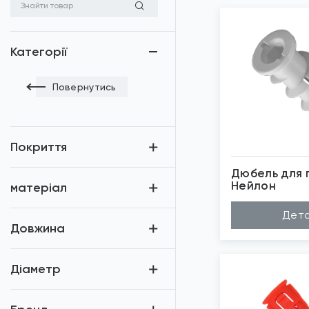
Категорії
Повернутись
Покриття
Дюбель для 
Нейлон
матеріал
Матеріал
Не
Дета
Довжина (A...
50
Довжина
Діаметр (D...
12
Бренд
TE
Застосуван...
По
*
Зо
Діаметр