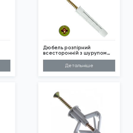
Дюбель розпірний
всесторонній з шурупом
Wkret-Met
Матеріал
Нейлон
Детальніше
Довжина (A...
100мм, 60мм, 80м...
Діаметр (D...
6мм, 8мм, 10мм
Бренд
Wkret-Met
Застосуван...
Повнотілі основи
*
Зображені фото є...