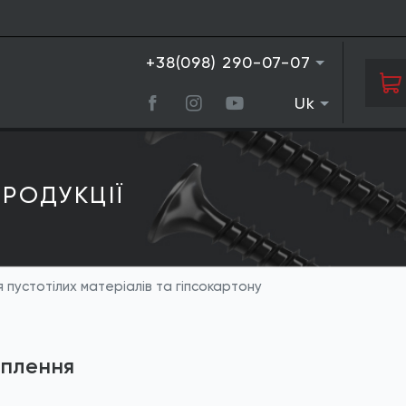
+38(098) 290-07-07
Uk
РОДУКЦIЇ
 пустотілих матеріалів та гіпсокартону
іплення