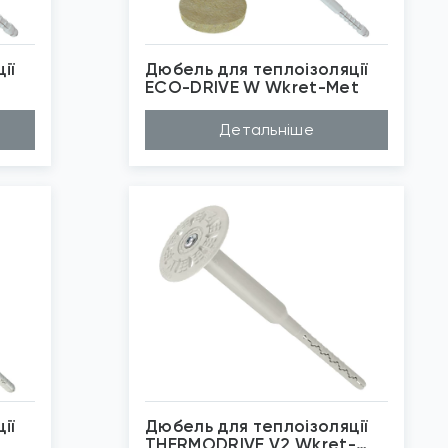
ії
Дюбель для теплоізоляції
ECO-DRIVE W Wkret-Met
Матеріал
Нейлон, Поліетил...
Детальніше
Довжина (A...
250мм, 370мм, 43...
Діаметр (D...
8мм
Бренд
Wkret-Met
Застосуван...
Термоізоляція
*
Зображені фото є...
ії
Дюбель для теплоізоляції
THERMODRIVE V2 Wkret-