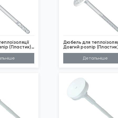
еплоізоляції
Дюбель для теплоізоляц
пір (Пластик)
Довгий розпір (Пластик
Wkret-Met
ліетилен
Матеріал
Поліетилен
льніше
Детальніше
0мм, 160мм, 20...
Довжина (A...
160мм, 200мм, 14...
мм
Діаметр (D...
10мм
ret-Met
Бренд
Wkret-Met
рмоізоляція
Застосуван...
Термоізоляція
бражені фото є...
*
Зображені фото є...