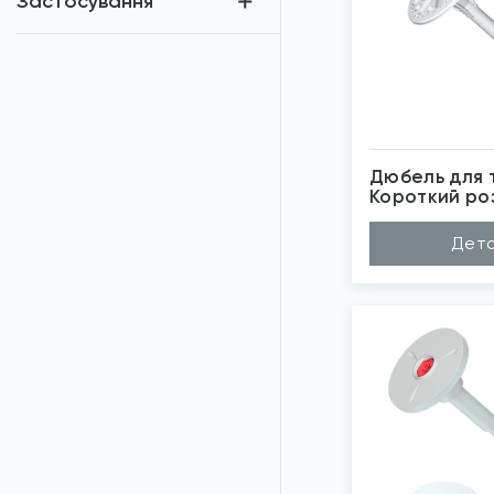
Застосування
Дюбель для т
Короткий роз
Wkret-Met
Матеріал
По
Дета
Довжина (A...
12
Діаметр (D...
10
Бренд
Wk
Застосуван...
Те
*
Зо