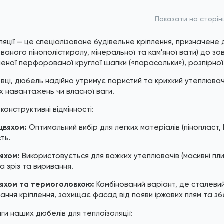
бражені фото є...
*
Зображені фото є...
Показати на сторін
яції — це спеціалізоване будівельне кріплення, призначене д
ваного пінополістиролу, мінеральної та кам'яної вати) до зовн
шеної перфорованої круглої шапки («парасольки»), розпірної 
овці, дюбель надійно утримує пористий та крихкий утеплюва
их навантажень чи власної ваги.
конструктивні відмінності:
цвяхом:
Оптимальний вибір для легких матеріалів (пінопласт, 
ть.
яхом:
Використовується для важких утеплювачів (масивні пли
 зріз та виривання.
вяхом та термоголовкою:
Комбінований варіант, де сталеви
ння кріплення, захищає фасад від появи іржавих плям та зб
ги наших дюбелів для теплоізоляції: