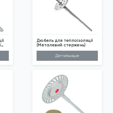
ії
Дюбель для теплоізоляції
)
(Металевий стержень)
Матеріал
Поліпропілен
Детальніше
Довжина (A...
120мм, 160мм, 20...
Діаметр (D...
10мм
Застосуван...
Пористі матеріал...
Бренд
К2
*
Зображені фото є...