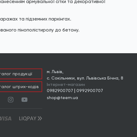
анесенням армувальної сітки та декоративної
гаражах та підземних паркінгах.
ованого пінополістиролу до бетону.
м. Львів,
талог продукцiї
с. Сокільники, вул. Львівська Бічна, 8
Інтернет-магазин
талог штрих-кодів
|
0982900707
0992900707
shop@teem.ua