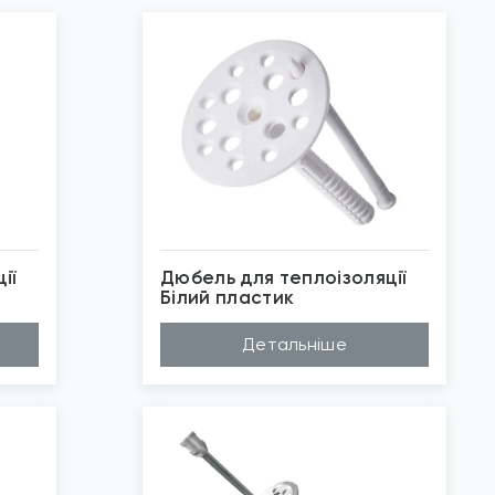
ії
Дюбель для теплоізоляції
Білий пластик
Матеріал
Поліпропілен
Детальніше
Довжина (A...
100мм, 120мм, 16...
Діаметр (D...
10мм
Застосуван...
Термоізоляція
Бренд
К2
*
Зображені фото є...