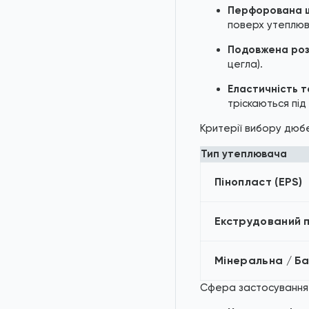
Перфорована ш
поверх утеплюв
Подовжена роз
цегла).
Еластичність т
тріскаються під
Критерії вибору дюб
Тип утеплювача
Пінопласт (EPS)
Екструдований п
Мінеральна / Б
Сфера застосування