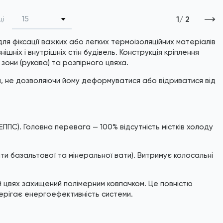
*
Зображені фото є...
15
1
/ 2
ці
ля фіксації важких або легких термоізоляційних матеріалів
ішніх і внутрішніх стін будівель. Конструкція кріплення
зони (рукава) та розпірного цвяха.
ч, не дозволяючи йому деформуватися або відриватися від
ЕППС). Головна перевага — 100% відсутність містків холоду
ти базальтової та мінеральної вати). Витримує колосальні
й цвях захищений полімерним ковпачком. Це повністю
ерігає енергоефективність системи.