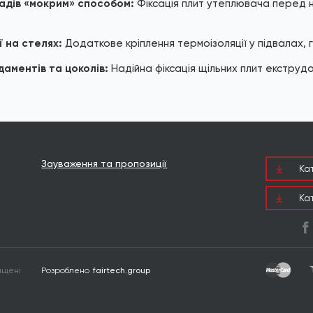
адів «мокрим» способом:
Фіксація плит утеплювача перед н
ї на стелях:
Додаткове кріплення термоізоляції у підвалах, 
аментів та цоколів:
Надійна фіксація щільних плит екструд
Зауваження та пропозиції
Ка
Ка
Розроблено
fairtech.group
ищені