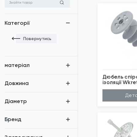
Категорії
Повернутись
матеріал
Дюбель спір
ізоляції Wkr
Довжина
Матеріал
Не
Дета
Довжина (A...
50
Діаметр
Діаметр (D...
28
Бренд
Wk
Застосуван...
Пі
*
Зо
Бренд