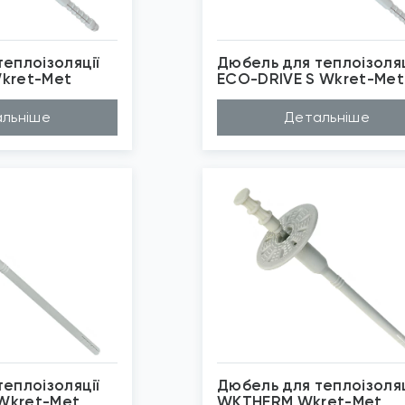
еплоізоляції
Дюбель для теплоізоляц
kret-Met
ECO-DRIVE S Wkret-Met
йлон, Поліетил...
Матеріал
Нейлон, Поліетил...
льніше
Детальніше
0мм, 370мм, 43...
Довжина (A...
250мм, 370мм, 43...
м
Діаметр (D...
8мм
ret-Met
Бренд
Wkret-Met
рмоізоляція
Застосуван...
Термоізоляція
бражені фото є...
*
Зображені фото є...
еплоізоляції
Дюбель для теплоізоляц
Wkret-Met
WKTHERM Wkret-Met