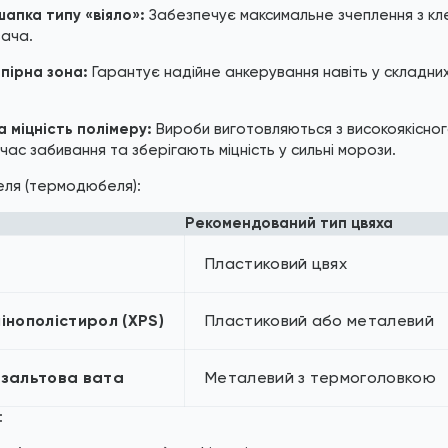
апка типу «віяло»:
Забезпечує максимальне зчеплення з кле
ача.
пірна зона:
Гарантує надійне анкерування навіть у складних
а міцність полімеру:
Вироби виготовляються з високоякісног
 час забивання та зберігають міцність у сильні морози.
еля (термодюбеля):
Рекомендований тип цвяха
Пластиковий цвях
інополістирол (XPS)
Пластиковий або металевий
азальтова вата
Металевий з термоголовкою
: