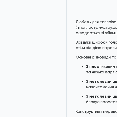
*
Зо
Дюбель для теплоізол
(пінопласту, екструдо
складається зі збіль
Завдяки широкій гол
стіни під дією вітров
Основні різновиди та 
З пластиковим 
та низька вартіс
З металевим цв
навантаження на
З металевим ц
блокує промерза
Конструктивні перева