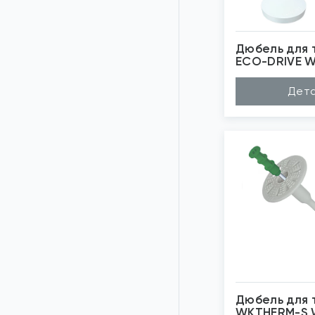
Дюбель для т
ECO-DRIVE W
Матеріал
Не
Дета
Довжина (A...
25
Діаметр (D...
8м
Бренд
Wk
Застосуван...
Те
*
Зо
Дюбель для т
WKTHERM-S 