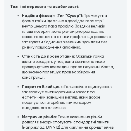
Технічні переваги та особливості:
Надійна фіксація (Тип "Сухар"):
Прямокутна
форма гайки ідеально відповідає геометрії
внутрішнього паза профілю. Завдяки великій
площі поверхні, вона рівномірно розподіляє
навантаження на стінки профілю, що дозволяє
затягувати з’єднання з великим зусиллям без
ризику пошкодження алюмінію.
Стійкість до провертання:
Оскільки гайка
щільно заходить у паз, вона фізично не може
провернутися всередині при затягуванні болта,
що значно полегшує процес збирання
конструкції.
Покриття Білий цинк:
Гальванічне оцинкування
забезпечує антикорозійний захист та
естетичний зовнішній вигляд, який добре
поєднується зі сріблястим кольором
анодованого алюмінію.
Метрична різьба:
Точне виконання різьби
дозволяє використовувати стандартні гвинти
(наприклад, DIN 912) для кріплення кронштейнів,