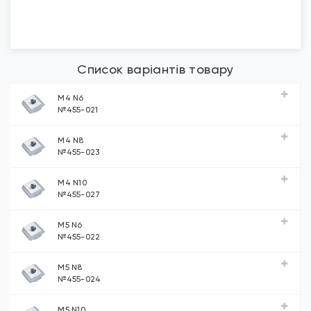
Список варіантів товару
М4 N6
№455-021
М4 N8
№455-023
М4 N10
№455-027
М5 N6
№455-022
М5 N8
№455-024
М5 N10