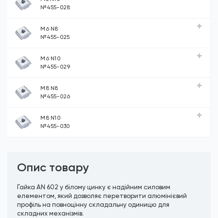
№455-028
М6 N8
№455-025
М6 N10
№455-029
М8 N8
№455-026
М8 N10
№455-030
Опис товару
Гайка AN 602 у білому цинку є надійним силовим
елементом, який дозволяє перетворити алюмінієвий
профіль на повноцінну складальну одиницю для
складних механізмів.