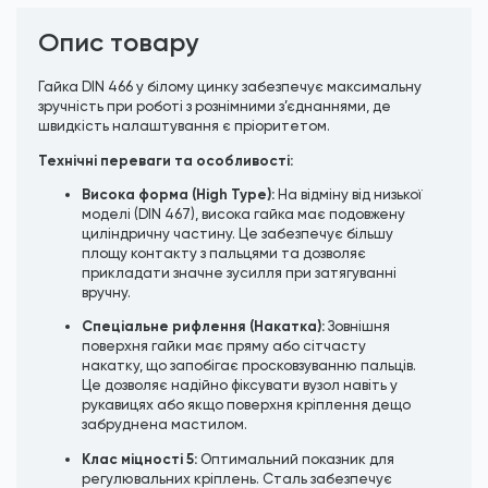
Опис товару
Гайка DIN 466 у білому цинку забезпечує максимальну
зручність при роботі з рознімними з’єднаннями, де
швидкість налаштування є пріоритетом.
Технічні переваги та особливості:
Висока форма (High Type):
На відміну від низької
моделі (DIN 467), висока гайка має подовжену
циліндричну частину. Це забезпечує більшу
площу контакту з пальцями та дозволяє
прикладати значне зусилля при затягуванні
вручну.
Спеціальне рифлення (Накатка):
Зовнішня
поверхня гайки має пряму або сітчасту
накатку, що запобігає просковзуванню пальців.
Це дозволяє надійно фіксувати вузол навіть у
рукавицях або якщо поверхня кріплення дещо
забруднена мастилом.
Клас міцності 5:
Оптимальний показник для
регулювальних кріплень. Сталь забезпечує