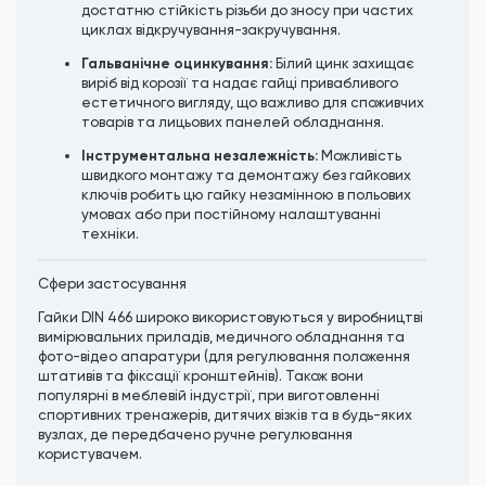
достатню стійкість різьби до зносу при частих
циклах відкручування-закручування.
Гальванічне оцинкування:
Білий цинк захищає
виріб від корозії та надає гайці привабливого
естетичного вигляду, що важливо для споживчих
товарів та лицьових панелей обладнання.
Інструментальна незалежність:
Можливість
швидкого монтажу та демонтажу без гайкових
ключів робить цю гайку незамінною в польових
умовах або при постійному налаштуванні
техніки.
Сфери застосування
Гайки DIN 466 широко використовуються у виробництві
вимірювальних приладів, медичного обладнання та
фото-відео апаратури (для регулювання положення
штативів та фіксації кронштейнів). Також вони
популярні в меблевій індустрії, при виготовленні
спортивних тренажерів, дитячих візків та в будь-яких
вузлах, де передбачено ручне регулювання
користувачем.