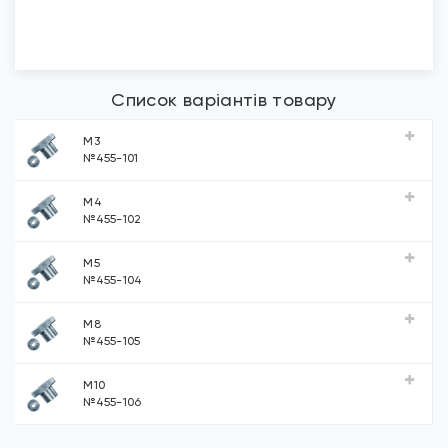
Список варіантів товару
М3
№455-101
М4
№455-102
М5
№455-104
М8
№455-105
М10
№455-106