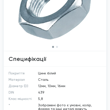
Специфікації
Покриття
Цинк білий
Матеріал
Сталь
Діаметр (D)
12мм, 10мм, 16мм
DIN
439
Клас міцності
5,8
*
Зображені фото є умовні, колір,
форма та інші деталі можуть