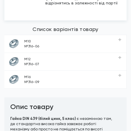
відрізнятись в залежності від партії
Список варіантів товару
M10
№316-06
M12
№316-07
M16
№316-09
Опис товару
Гайка DIN 439 (білий цинк, 5 клас)
є незамінною там,
де стандартна висока гайка заважає роботі
механізму або просто не поміщається по висоті