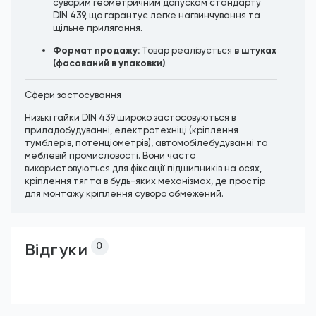
суворим геометричним допускам стандарту
DIN 439, що гарантує легке нагвинчування та
щільне прилягання.
Формат продажу:
в штуках
Товар реалізується
(фасований в упаковки)
.
Сфери застосування
Низькі гайки DIN 439 широко застосовуються в
приладобудуванні, електротехніці (кріплення
тумблерів, потенціометрів), автомобілебудуванні та
меблевій промисловості. Вони часто
використовуються для фіксації підшипників на осях,
кріплення тяг та в будь-яких механізмах, де простір
для монтажу кріплення суворо обмежений.
Відгуки
0