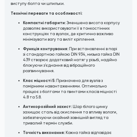
виступу болта чи шпильки.
Технічні переваги та особливості:
Компактні габарити:
Зменшена висота корпусу
дозволяє використовувати її в тонкостінних
конструкціях та вузлах, де критично важливо
мінімізувати вагу та виліт кріплення.
Функція контрування:
При встановленні в парі
зі стандартною гайкою DIN 934, низька гайка DIN
439 створює додатковий натяг у різьбі, надійно
блокуючи з’єднання від вібраційного
розгвинчування.
Клас міцності 5:
Призначена для вузлів з
помірними навантаженнями. Оптимально
працює з болтами та гвинтами класів міцності
4.8 та 5.8.
Антикорозійний захист:
Шар білого цинку
захищає сталь від окислення та впливу вологи,
забезпечуючи охайний зовнішній вигляд та
тривалий термін служби.
Точність виконання:
Кожна гайка відповідає