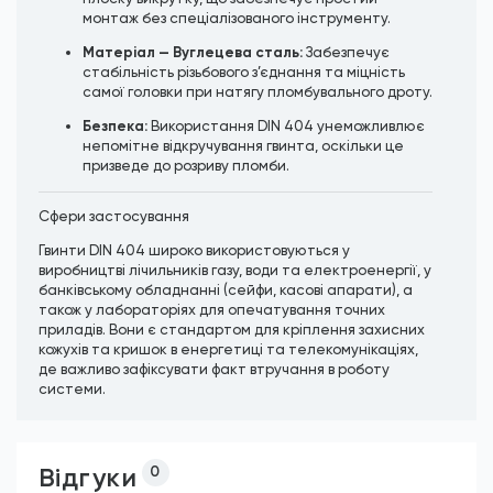
монтаж без спеціалізованого інструменту.
Матеріал — Вуглецева сталь:
Забезпечує
стабільність різьбового з’єднання та міцність
самої головки при натягу пломбувального дроту.
Безпека:
Використання DIN 404 унеможливлює
непомітне відкручування гвинта, оскільки це
призведе до розриву пломби.
Сфери застосування
Гвинти DIN 404 широко використовуються у
виробництві лічильників газу, води та електроенергії, у
банківському обладнанні (сейфи, касові апарати), а
також у лабораторіях для опечатування точних
приладів. Вони є стандартом для кріплення захисних
кожухів та кришок в енергетиці та телекомунікаціях,
де важливо зафіксувати факт втручання в роботу
системи.
Відгуки
0