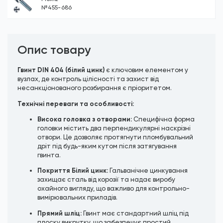
№455-686
Опис товару
Гвинт DIN 404 (білий цинк)
є ключовим елементом у
вузлах, де контроль цілісності та захист від
несанкціонованого розбирання є пріоритетом.
Технічні переваги та особливості:
Висока головка з отворами:
Специфічна форма
головки містить два перпендикулярні наскрізні
отвори. Це дозволяє протягнути пломбувальний
дріт під будь-яким кутом після затягування
гвинта.
Покриття Білий цинк:
Гальванічне цинкування
захищає сталь від корозії та надає виробу
охайного вигляду, що важливо для контрольно-
вимірювальних приладів.
Прямий шліц:
Гвинт має стандартний шліц під
плоску викрутку, що забезпечує простий