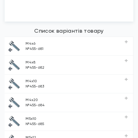
Список варіантів товару
М4х6
№455-681
М4х8
№455-682
М4х10
№455-683
М4х20
№455-684
М5х10
№455-685
М5х12