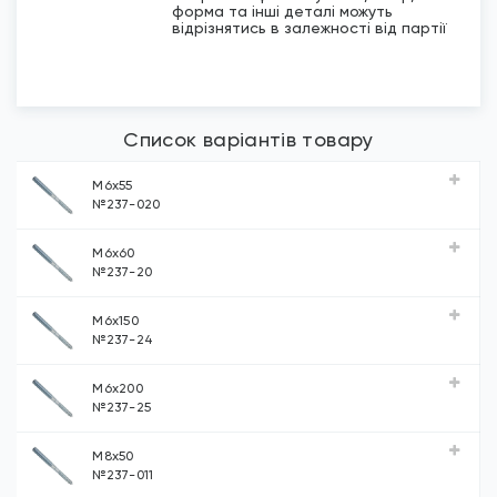
форма та інші деталі можуть
відрізнятись в залежності від партії
Список варіантів товару
М6х55
№237-020
М6х60
№237-20
М6х150
№237-24
М6х200
№237-25
М8х50
№237-011