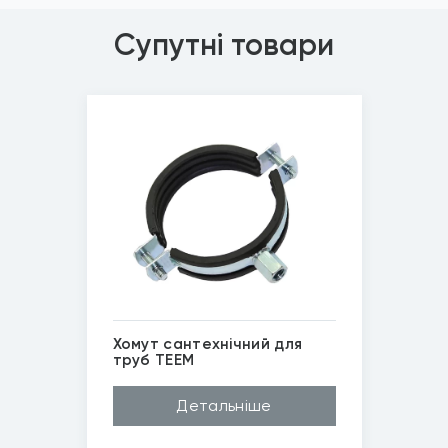
Супутні товари
Хомут сантехнічний для
труб TEEM
Покриття
Цинк білий
Детальніше
Матеріал
Сталь
Ширина (B)
55мм, 76мм, 160м...
Діаметр (D...
М8/10