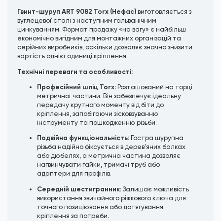
Гвинт-шуруп ART 9082 Torx (Нефас)
виготовляється з
вуглецевої сталі з наступним гальванічним
цинкуванням. Формат продажу «на вагу» є найбільш
економічно вигідним для монтажних організацій та
серійних виробників, оскільки дозволяє значно знизити
вартість однієї одиниці кріплення.
Технічні переваги та особливості:
Професійний шліц Torx:
Розташований на торці
метричної частини. Він забезпечує ідеальну
передачу крутного моменту від біти до
кріплення, запобігаючи зісковзуванню
інструменту та пошкодженню різьби.
Подвійна функціональність:
Гостра шурупна
різьба надійно фіксується в дерев'яних балках
або дюбелях, а метрична частина дозволяє
нагвинчувати гайки, тримачі труб або
адаптери для профілів.
Середній шестигранник:
Залишає можливість
використання звичайного ріжкового ключа для
точного позиціювання або дотягування
кріплення за потреби.