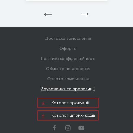
Діаметр тр...
12-16мм, 15-19мм...
*
Зображені фото є...
Доставка замовлення
Оферта
Політика конфіденційності
Обмін та повернення
Оплата замовлення
Зауваження та пропозиції
Каталог продукцiї
Каталог штрих-кодів