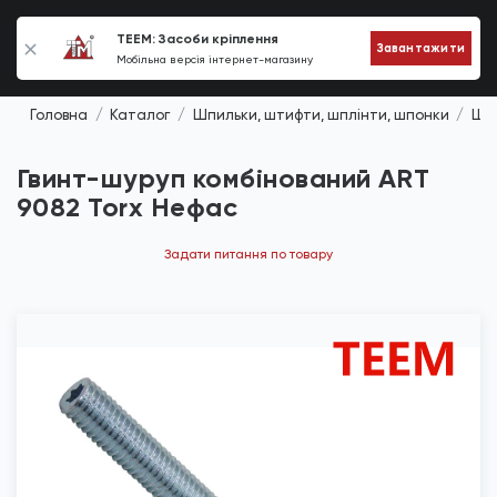
0
TEEM: Засоби кріплення
Завантажити
Мобільна версія інтернет-магазину
Головна
Каталог
Шпильки, штифти, шплінти, шпонки
Шпи
Гвинт-шуруп комбінований ART
9082 Torx Нефас
Задати питання по товару