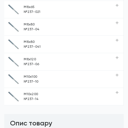
М8х65
№237-021
М8х80
№237-04
М8х80
№237-041
М8х120
№237-06
М10х100
№237-10
М10х200
№237-14
Опис товару