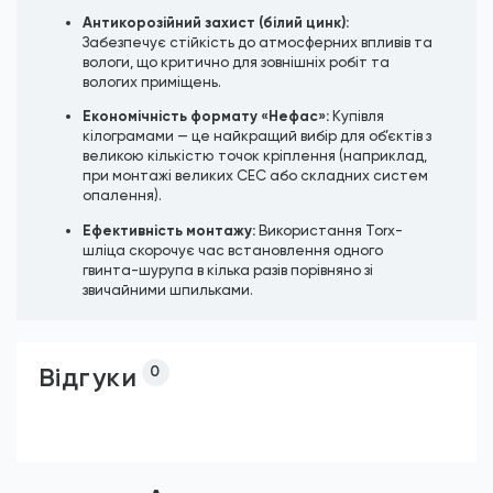
Антикорозійний захист (білий цинк):
Забезпечує стійкість до атмосферних впливів та
вологи, що критично для зовнішніх робіт та
вологих приміщень.
Економічність формату «Нефас»:
Купівля
кілограмами — це найкращий вибір для об’єктів з
великою кількістю точок кріплення (наприклад,
при монтажі великих СЕС або складних систем
опалення).
Ефективність монтажу:
Використання Torx-
шліца скорочує час встановлення одного
гвинта-шурупа в кілька разів порівняно зі
звичайними шпильками.
Відгуки
0