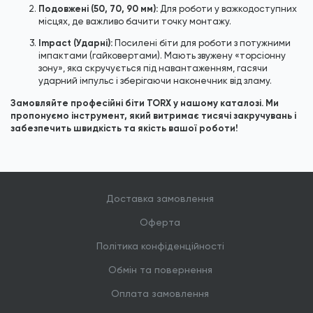
Подовжені (50, 70, 90 мм):
Для роботи у важкодоступних
місцях, де важливо бачити точку монтажу.
Impact (Ударні):
Посилені біти для роботи з потужними
імпактами (гайковертами). Мають звужену «торсіонну
зону», яка скручується під навантаженням, гасячи
ударний імпульс і зберігаючи наконечник від зламу.
Замовляйте професійні біти TORX у нашому каталозі. Ми
пропонуємо інструмент, який витримає тисячі закручувань і
забезпечить швидкість та якість вашої роботи!
Доставка замовлення
Оферта
Політика конфіденційності
Обмін та повернення
Оплата замовлення