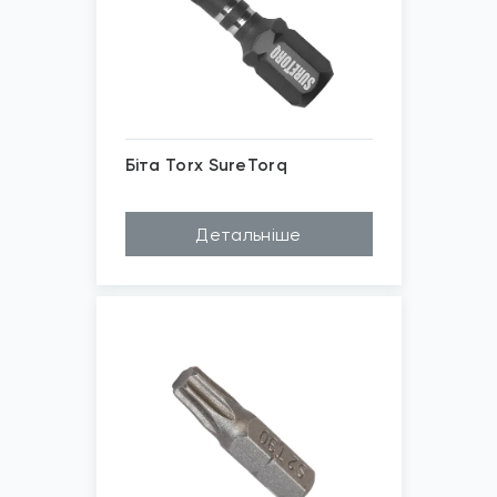
Біта Torx SureTorq
Матеріал
Високоякісна ста...
Детальніше
Довжина (A...
32мм, 25мм, 50мм
Бренд
SURETORQ
Шліц
Torx T10, Torx T...
*
Зображені фото є...