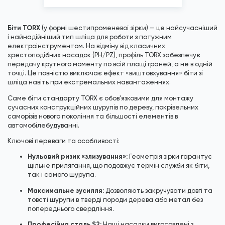
Шліц
Torx T15, Torx T...
*
Зображені фото є...
Біти TORX
(у формі шестипроменевої зірки) — це найсучасніший
і найнадійніший тип шліца для роботи з потужним
електроінструментом. На відміну від класичних
хрестоподібних насадок (PH/PZ), профіль TORX забезпечує
передачу крутного моменту по всій площі граней, а не в одній
точці. Це повністю виключає ефект «виштовхування» біти зі
шліца навіть при екстремальних навантаженнях.
Саме біти стандарту TORX є обов'язковими для монтажу
сучасних конструкційних шурупів по дереву, покрівельних
саморізів нового покоління та більшості елементів в
автомобілебудуванні.
Ключові переваги та особливості:
Нульовий ризик «злизування»:
Геометрія зірки гарантує
щільне прилягання, що подовжує термін служби як біти,
так і самого шурупа.
Максимальне зусилля:
Дозволяють закручувати довгі та
товсті шурупи в тверді породи дерева або метал без
попереднього свердління.
Професійна сталь S2:
Наші насадки виготовлені з