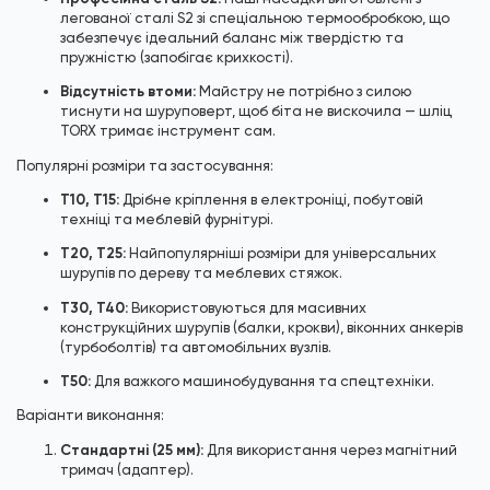
легованої сталі S2 зі спеціальною термообробкою, що
забезпечує ідеальний баланс між твердістю та
пружністю (запобігає крихкості).
Відсутність втоми:
Майстру не потрібно з силою
тиснути на шуруповерт, щоб біта не вискочила — шліц
TORX тримає інструмент сам.
Популярні розміри та застосування:
T10, T15:
Дрібне кріплення в електроніці, побутовій
техніці та меблевій фурнітурі.
T20, T25:
Найпопулярніші розміри для універсальних
шурупів по дереву та меблевих стяжок.
T30, T40:
Використовуються для масивних
конструкційних шурупів (балки, крокви), віконних анкерів
(турбоболтів) та автомобільних вузлів.
T50:
Для важкого машинобудування та спецтехніки.
Варіанти виконання:
Стандартні (25 мм):
Для використання через магнітний
тримач (адаптер).