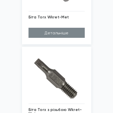
Біта Torx Wkret-Met
Матеріал
Cr-V, Високоякіс...
Детальніше
Довжина (A...
250мм, 350мм, 25...
Бренд
Wkret-Met
Шліц
Torx T20, Torx T...
*
Зображені фото є...
Біта Torx з різьбою Wkret-