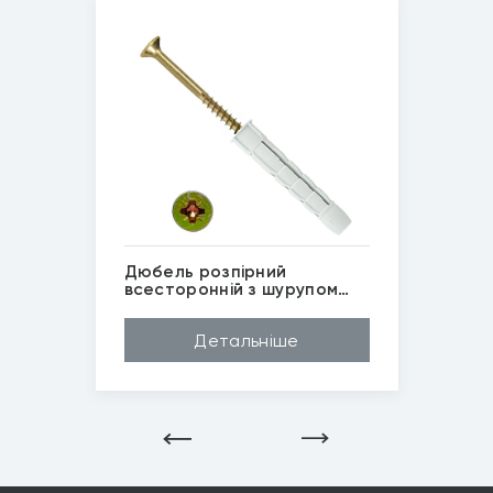
Дюбель розпірний
всесторонній з шурупом
Wkret-Met
Матеріал
Нейлон
Детальніше
Довжина (A...
100мм, 60мм, 80м...
Діаметр (D...
6мм, 8мм, 10мм
Бренд
Wkret-Met
Застосуван...
Повнотілі основи
*
Зображені фото є...