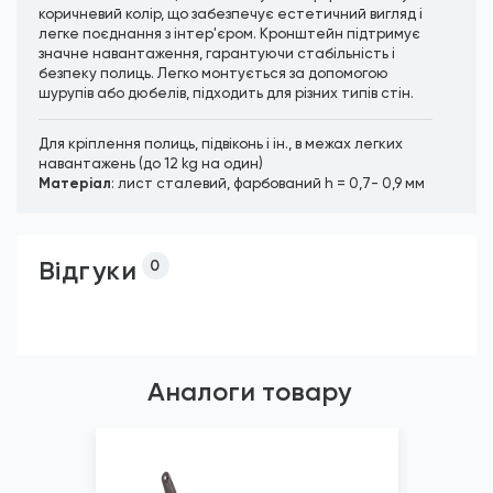
коричневий колір, що забезпечує естетичний вигляд і
легке поєднання з інтер'єром. Кронштейн підтримує
значне навантаження, гарантуючи стабільність і
безпеку полиць. Легко монтується за допомогою
шурупів або дюбелів, підходить для різних типів стін.
Для кріплення полиць, підвіконь і ін., в межах легких
навантажень (до 12 kg на один)
Матеріал
: лист сталевий, фарбований h = 0,7- 0,9 мм
Відгуки
0
Аналоги товару