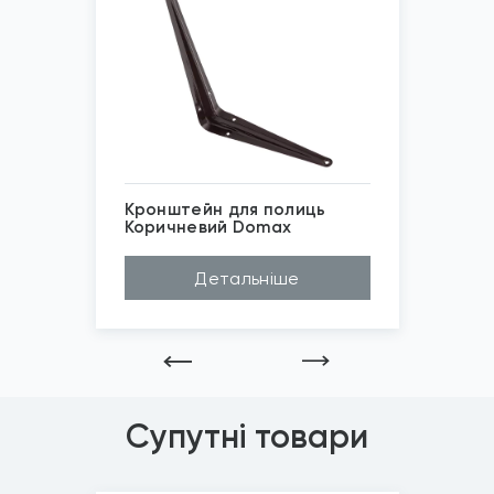
Кронштейн для полиць
Коричневий Domax
Матеріал
Сталь
Детальніше
*
Зображені фото є...
Бренд
Domax
Покриття
Порошкове фарбув...
Супутні товари