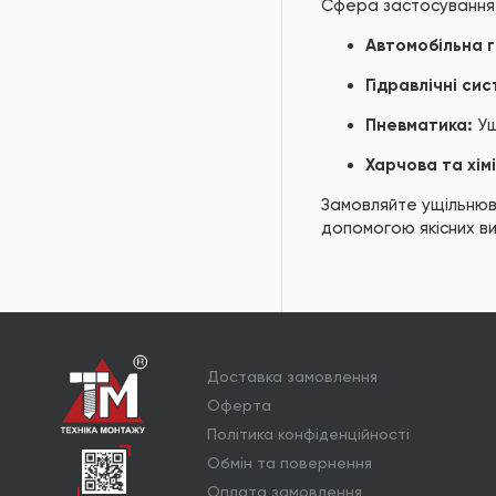
Сфера застосування
Шайби NFE 25-511
Автомобільна г
Шайби DIN 1440 / ISO
8738
Гідравлічні сис
Шайби DIN 9054
Пневматика:
Ущ
Харчова та хім
Шайби DIN 988
Замовляйте ущільнюв
Кільця DIN 5417
допомогою якісних ви
Кільця DIN 7993
Кільця DIN 6799
Кільця DIN 705
Доставка замовлення
Шайби AN 81
Оферта
Політика конфіденційності
Шайби AN 132
Обмін та повернення
Шайби DIN 6340
Оплата замовлення