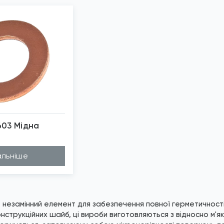
603 Мідна
бражені фото є...
льніше
 незамінний елемент для забезпечення повної герметичності
 конструкційних шайб, ці вироби виготовляються з відносно м'