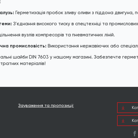
:
алузь:
Герметизація пробок зливу оливи з піддона двигуна, п
теми:
З'єднання високого тиску в спецтехніці та промислови
ільнення вузлів компресорів та пневматичних ліній.
ічна промисловість:
Використання нержавіючих або спеціаль
альні шайби DIN 7603 у нашому магазині. Забезпечте гермет
тратних матеріалів!
Зауваження та пропозиції
Ка
Ка