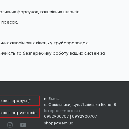
аливних форсунок, гальмівних шлангів.
х пресах.
них алюмінієвих кілець у трубопроводах.
ичність та безперебійну роботу ваших систем за
м. Львів,
талог продукцiї
с. Сокільники, вул. Львівська Бічна, 8
Інтернет-магазин
талог штрих-кодів
|
0982900707
0992900707
shop@teem.ua