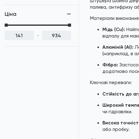
штуцера шайба дефор
Шайби DIN 6796 / ISO
палива, антифризу аб
10670
Ціна
Матеріали виконання 
Шайби DIN 7603
Мідь (Cu):
Найпо
-
відпалу для макс
Шайби AN 133
Алюміній (Al):
Ле
Шайби DIN 433 / ISO
(наприклад, в а
7092
Фібра:
Застосов
Шайби DIN 434
додатково поси
Шайби DIN 436
Ключові переваги:
Шайби DIN 6797
Стійкість до а
Широкий темпе
Шайби DIN 6798
чи гідравліки.
Шайби DIN 7349
Висока точніст
або пробку.
Шайби AN 82