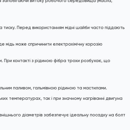
 запобігаючи витоку робочого середовища (масла,
а тиску. Перед використанням мідні шайби часто піддають
де мідь може спричинити електрохімічну корозію
. При контакті з рідиною фібра трохи розбухає, що
льним паливом, гальмівною рідиною та мастилами.
ьких температурах, так і при значному нагріванні двигуна
нішнього діаметрів забезпечує ідеальну посадку на болт