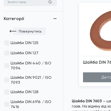
Категорії
Повернутись
Шайби DIN 125
Шайби DIN 127
Шайба DIN 7
Шайби DIN 440 / ISO
7094
*
Зо
Дета
Шайби DIN 9021 / ISO
7093
Шайби DIN 128
Шайба DIN 7603
— це
Шайби DIN 6916 / ISO
газів. На відміну від
7416