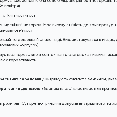
мується, заповнюючи собою мікронерівності поверхонь та
о повітря).
та їхні властивості:
ширеніший матеріал. Має високу стійкість до температур т
имальної м'якості.
гший та дешевший аналог міді. Використовується в місцях, 
люмінієвих корпусах).
ується переважно в сантехніці та системах з низьким тиском
лює герметичність.
гресивних середовищ:
Витримують контакт з бензином, дизе
ратурний діапазон:
Зберігають свої властивості як при низ
ь розмірів:
Суворе дотримання допусків внутрішнього та зов