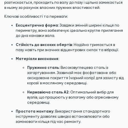
розтискається, проходить по валу до пазу і щільно замикається
в ньому за рахунок власних пружних властивостей.
Ключові особливості та переваги:
Ексцентрична форма:
Завдяки змінній ширині кільця по
периметру, воно забезпечує ідеально кругле прилягання
до дна канавки вала.
Стійкість до високих обертів:
Надійно тримається в
пазу навіть при значних відцентрових силах та вібрації.
Матеріали виконання:
Пружинна сталь:
Високовуглецева сталь із
загартуванням. Зазвичай має фосфатоване або
оксидоване покриття (чорний колір) для захисту від
корозії в масляному середовищі.
Нержавіюча сталь А2:
Оптимальний вибір для
вузлів, що працюють у вологому або агресивному
середовищі.
Простота монтажу:
Використання стандартного
інструменту дозволяє швидко встановлювати або
замінювати кільця під час ремонту.