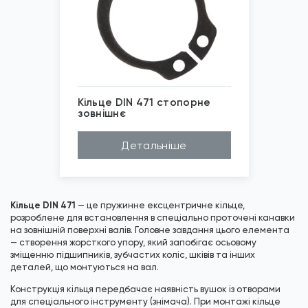
Кільце DIN 471 стопорне
зовнішнє
Покриття
Фосфат
Детальніше
Матеріал
Сталь
Товщина (h...
0,7мм, 1мм, 2,0м...
Діаметр (D...
6мм, 7мм, 8мм, 9...
DIN
471
*
Зображені фото є...
Кільце DIN 471
— це пружинне ексцентричне кільце,
розроблене для встановлення в спеціально проточені канавки
на зовнішній поверхні валів. Головне завдання цього елемента
— створення жорсткого упору, який запобігає осьовому
зміщенню підшипників, зубчастих коліс, шківів та інших
деталей, що монтуються на вал.
Конструкція кільця передбачає наявність вушок із отворами
для спеціального інструменту (знімача). При монтажі кільце