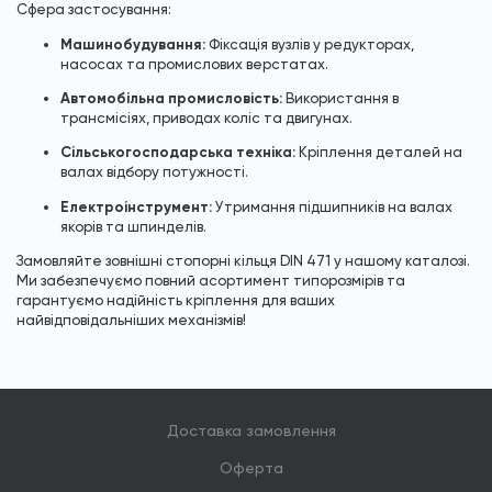
Сфера застосування:
Машинобудування:
Фіксація вузлів у редукторах,
насосах та промислових верстатах.
Автомобільна промисловість:
Використання в
трансмісіях, приводах коліс та двигунах.
Сільськогосподарська техніка:
Кріплення деталей на
валах відбору потужності.
Електроінструмент:
Утримання підшипників на валах
якорів та шпинделів.
Замовляйте зовнішні стопорні кільця DIN 471 у нашому каталозі.
Ми забезпечуємо повний асортимент типорозмірів та
гарантуємо надійність кріплення для ваших
найвідповідальніших механізмів!
Доставка замовлення
Оферта