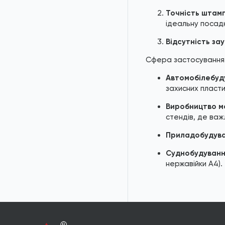
Шайби NFE 25-511
Точність штам
ідеальну посадк
Шайби DIN 1440 / ISO
8738
Відсутність зау
Шайби DIN 9054
Сфера застосування
Шайби DIN 988
Автомобілебуд
захисних пласти
Кільця DIN 5417
Виробництво ме
стендів, де важ
Кільця DIN 7993
Приладобудува
Кільця DIN 6799
Суднобудуванн
Кільця DIN 705
нержавійки A4).
Шайби AN 81
Шайби AN 132
Шайби DIN 6340