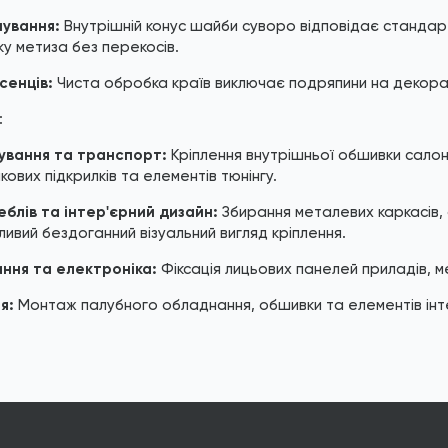
пування:
Внутрішній конус шайби суворо відповідає стандарт
у метиза без перекосів.
сенців:
Чиста обробка країв виключає подряпини на декорат
:
ування та транспорт:
Кріплення внутрішньої обшивки салонів
кових підкрилків та елементів тюнінгу.
блів та інтер'єрний дизайн:
Збирання металевих каркасів,
ливий бездоганний візуальний вигляд кріплення.
ння та електроніка:
Фіксація лицьових панелей приладів, м
я:
Монтаж палубного обладнання, обшивки та елементів інте