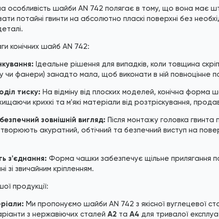
а особливість шайби AN 742 полягає в тому, що вона має шт
ти потайні гвинти на абсолютно пласкі поверхні без необхі
деталі.
ги конічних шайб AN 742:
нкування:
Ідеальне рішення для випадків, коли товщина скрі
у чи фанери) занадто мала, щоб виконати в ній повноцінне п
оділ тиску:
На відміну від плоских моделей, конічна форма ш
хищаючи крихкі та м'які матеріали від розтріскування, прод
безпечний зовнішній вигляд:
Після монтажу головка гвинта п
утворюють акуратний, обтічний та безпечний виступ на пове
ть з'єднання:
Форма чашки забезпечує щільне прилягання по
ні зі звичайним кріпленням.
шої продукції:
ріали:
Ми пропонуємо шайби AN 742 з якісної вуглецевої стал
аріанти з нержавіючих сталей
A2
та
A4
для тривалої експлуат