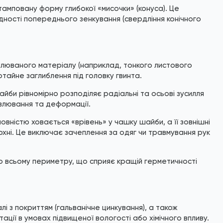
амповану форму глибокої «мисочки» (конуса). Це
дності попереднього зенкування (свердління конічного
плюваного матеріалу (наприклад, тонкого листового
отайне заглиблення під головку гвинта.
айби рівномірно розподіляє радіальні та осьові зусилля
авлювання та деформації.
овністю ховається «врівень» у чашку шайби, а її зовнішні
рхні. Це виключає зачеплення за одяг чи травмування рук
 всьому периметру, що сприяє кращій герметичності
і з покриттям (гальванічне цинкування), а також
ації в умовах підвищеної вологості або хімічного впливу.