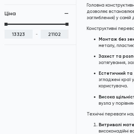
Головна конструктивн
Шайби DIN 6796 / ISO
дозволяє встановлюва
10670
Ціна
заглиблення) у самій 
Шайби DIN 7603
Конструктивні перева
-
Шайби AN 133
Монтаж без зе
металу, пластик
Шайби DIN 433 / ISO
7092
Захист та розп
затягування, за
Шайби DIN 434
Естетичний та 
Шайби DIN 436
згладжені краї 
користувача.
Шайби DIN 6797
Висока щільніс
Шайби DIN 6798
вузла у порівнян
Шайби DIN 7349
Технічні переваги на
Витривалі мате
Шайби AN 82
високонадійні в