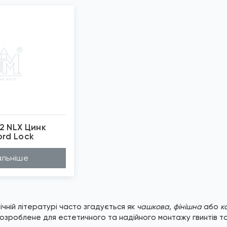
2 NLX Цинк
ord Lock
бражені фото є...
льніше
ічній літературі часто згадується як
чашкова
,
фінішна
або
к
озроблене для естетичного та надійного монтажу гвинтів та 