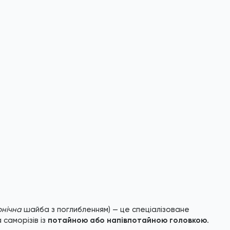
онічна
шайба з поглибленням) — це спеціалізоване
саморізів із
потайною або напівпотайною головкою
.