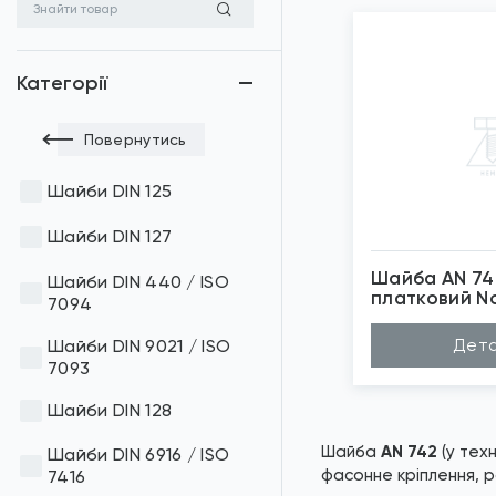
Категорії
Повернутись
Шайби DIN 125
Шайби DIN 127
Шайба AN 74
Шайби DIN 440 / ISO
платковий N
7094
*
Зо
Дета
Шайби DIN 9021 / ISO
7093
Шайби DIN 128
Шайба
AN 742
(у техн
Шайби DIN 6916 / ISO
фасонне кріплення, р
7416