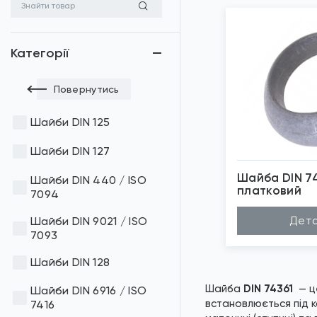
Категорії
Повернутись
Шайби DIN 125
Шайби DIN 127
Шайба DIN 74
Шайби DIN 440 / ISO
платковий
7094
*
Зо
Дета
Шайби DIN 9021 / ISO
7093
Шайби DIN 128
Шайба
DIN 74361
— це
Шайби DIN 6916 / ISO
встановлюється під к
7416