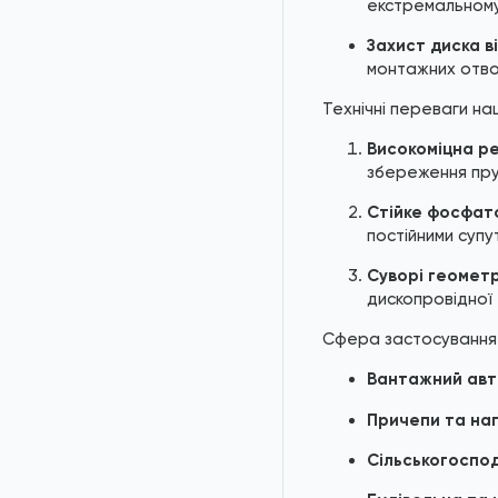
екстремальному
Шайби NFE 25-511
Захист диска в
Шайби DIN 1440 / ISO
монтажних отво
8738
Технічні переваги на
Шайби DIN 9054
Високоміцна р
Шайби DIN 988
збереження пру
Стійке фосфат
Кільця DIN 5417
постійними супу
Кільця DIN 7993
Суворі геометр
дископровідної 
Кільця DIN 6799
Сфера застосування
Кільця DIN 705
Вантажний авт
Шайби AN 81
Причепи та на
Шайби AN 132
Сільськогоспод
Шайби DIN 6340