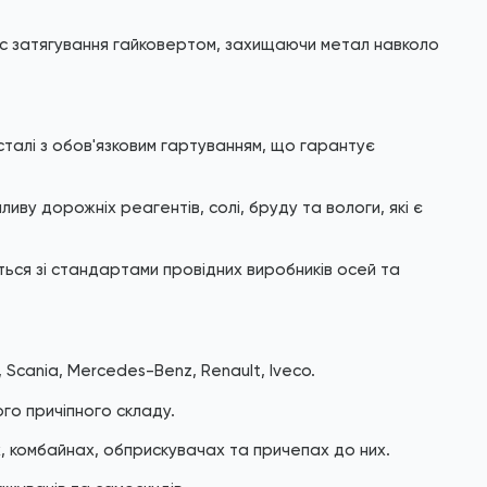
с затягування гайковертом, захищаючи метал навколо
сталі з обов'язковим гартуванням, що гарантує
иву дорожніх реагентів, солі, бруду та вологи, які є
ться зі стандартами провідних виробників осей та
, Scania, Mercedes-Benz, Renault, Iveco.
го причіпного складу.
 комбайнах, обприскувачах та причепах до них.