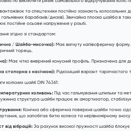
 повністю виключити ризик самовільного відкручування коліс пі
с вантажівок та спецтехніки постійно зазнають колосальних 
я гальмівних барабанів/дисків). Звичайна плоска шайба в так
ює постійне осьове напруження у різьбі.
ння згідно зі стандартом:
ична / Шайба-мисочка):
Має вигнуту напівсферичну форму. 
еричний торець.
на):
Має чітко вивірений конусний профіль. Призначена для д
а стопорна з насічкою):
Рідкісніший варіант тарілчастого 
ги колісних шайб DIN 74361:
емпературних коливань:
Під час гальмування шпильки та ме
ружинна структура шайби працює як амортизатор, стабілізую
трування:
Конічна або сферична поверхня шайби точно сідає
ертання, що запобігає битю колеса та нерівномірному зносу 
т від вібрацій:
За рахунок високої пружності шайба блокує зв