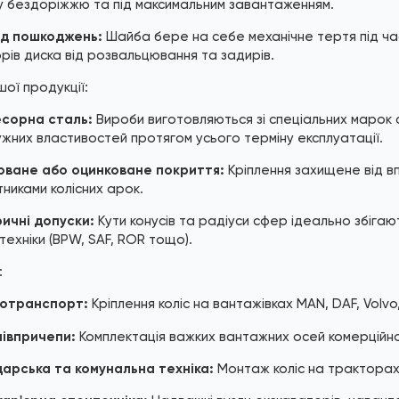
 бездоріжжю та під максимальним завантаженням.
ід пошкоджень:
Шайба бере на себе механічне тертя під ча
рів диска від розвальцювання та задирів.
шої продукції:
есорна сталь:
Вироби виготовляються зі спеціальних марок 
жних властивостей протягом усього терміну експлуатації.
оване або оцинковане покриття:
Кріплення захищене від впл
тниками колісних арок.
ичні допуски:
Кути конусів та радіуси сфер ідеально збігаю
техніки (BPW, SAF, ROR тощо).
:
отранспорт:
Кріплення коліс на вантажівках MAN, DAF, Volvo
півпричепи:
Комплектація важких вантажних осей комерційно
арська та комунальна техніка:
Монтаж коліс на тракторах,