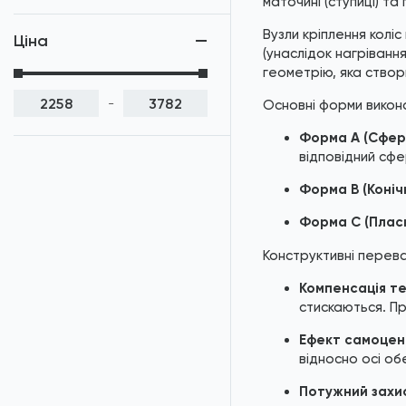
маточині (ступиці) та
Шайби DIN 6796 / ISO
Вузли кріплення колі
10670
Ціна
(унаслідок нагріванн
Шайби DIN 7603
геометрію, яка створ
-
Основні форми викона
Шайби AN 133
Форма А (Сфер
Шайби DIN 433 / ISO
відповідний сф
7092
Форма В (Коніч
Шайби DIN 434
Форма С (Пласк
Шайби DIN 436
Конструктивні перева
Шайби DIN 6797
Компенсація т
стискаються. П
Шайби DIN 6798
Ефект самоцен
Шайби DIN 7349
відносно осі об
Шайби AN 82
Потужний захис