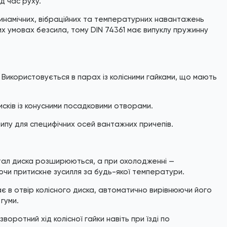
д час руху.
динамічних, вібраційних та температурних навантажень
их умовах безсила, тому DIN 74361 має випуклу пружинну
Використовується в парах із колісними гайками, що мають
исків із конусними посадковими отворами.
типу для специфічних осей вантажних причепів.
тал диска розширюються, а при охолодженні —
чи притискне зусилля за будь-якої температури.
 в отвір колісного диска, автоматично вирівнюючи його
гуми.
оротний хід колісної гайки навіть при їзді по