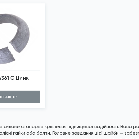
361 C Цинк
бражені фото є...
льніше
 силове стопорне кріплення підвищеної надійності. Вона роз
олісні гайки або болти. Головне завдання цієї шайби — забе