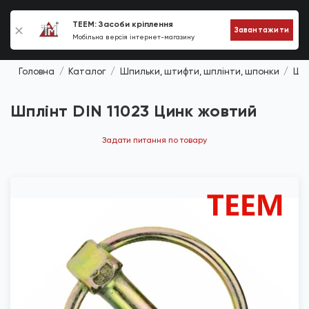
0
TEEM: Засоби кріплення
Завантажити
Мобільна версія інтернет-магазину
Головна
Каталог
Шпильки, штифти, шплінти, шпонки
Шпл
Шплінт DIN 11023 Цинк жовтий
Задати питання по товару