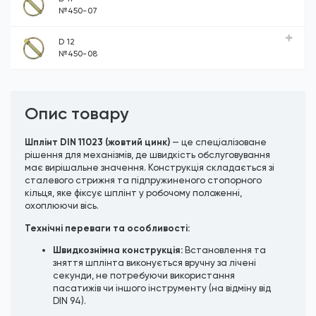
№450-07
D 12
№450-08
Опис товару
Шплінт DIN 11023 (жовтий цинк)
— це спеціалізоване
рішення для механізмів, де швидкість обслуговування
має вирішальне значення. Конструкція складається зі
сталевого стрижня та підпружиненого стопорного
кільця, яке фіксує шплінт у робочому положенні,
охоплюючи вісь.
Технічні переваги та особливості:
Швидкознімна конструкція:
Встановлення та
зняття шплінта виконується вручну за лічені
секунди, не потребуючи використання
пасатижів чи іншого інструменту (на відміну від
DIN 94
).