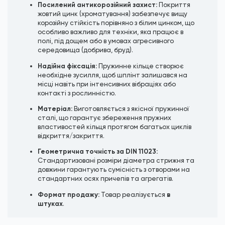
Посилений антикорозійний захист:
Покриття
жовтий цинк (хроматування) забезпечує вищу
корозійну стійкість порівняно з білим цинком, що
особливо важливо для техніки, яка працює в
полі, під дощем або в умовах агресивного
середовища (добрива, бруд).
Надійна фіксація:
Пружинне кільце створює
необхідне зусилля, щоб шплінт залишався на
місці навіть при інтенсивних вібраціях або
контакті з рослинністю.
Матеріал:
Виготовляється з якісної пружинної
сталі, що гарантує збереження пружних
властивостей кільця протягом багатьох циклів
відкриття/закриття.
Геометрична точність за DIN 11023:
Стандартизовані розміри діаметра стрижня та
довжини гарантують сумісність з отворами на
стандартних осях причепів та агрегатів.
Формат продажу:
в
Товар реалізується
штуках
.