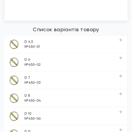
Список варіантів товару
D 4,5
№450-01
D 6
№450-02
D 7
№450-03
D 8
№450-04
D 10
№450-06
D 11