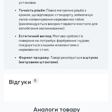
установок.
Точність різьби:
Повна метрична різьба з
кроком, що відповідає стандарту, забезпечує
легке нагвинчування нержавіючих гайок
(рекомендується використовувати мастило для
запобігання заклинюванню).
Естетичний вигляд:
Матова срібляста
поверхня не потребує фарбування і чудово
поєднується з іншими елементами з
нержавіючої сталі.
Формат продажу:
в штуках
Товар реалізується
(метровими штангами)
.
Відгуки
0
Аналоги товару