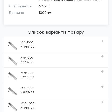
Клас міцності
А2-70
Довжина
1000мм
Список варіантів товару
М4х1000
№985-00
М5х1000
№985-01
М6х1000
№985-02
М8х1000
№985-03
М10х1000
№985-04