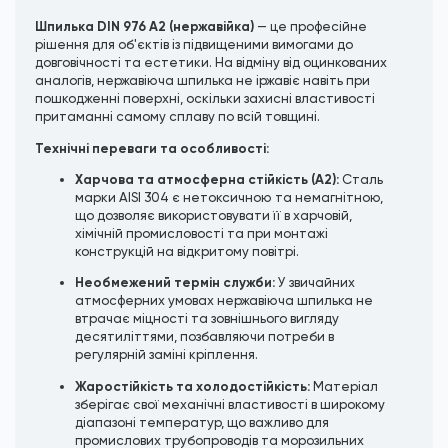
Шпилька DIN 976 A2 (нержавійка)
— це професійне
рішення для об'єктів із підвищеними вимогами до
довговічності та естетики. На відміну від оцинкованих
аналогів, нержавіюча шпилька не іржавіє навіть при
пошкодженні поверхні, оскільки захисні властивості
притаманні самому сплаву по всій товщині.
Технічні переваги та особливості:
Харчова та атмосферна стійкість (A2):
Сталь
марки AISI 304 є нетоксичною та немагнітною,
що дозволяє використовувати її в харчовій,
хімічній промисловості та при монтажі
конструкцій на відкритому повітрі.
Необмежений термін служби:
У звичайних
атмосферних умовах нержавіюча шпилька не
втрачає міцності та зовнішнього вигляду
десятиліттями, позбавляючи потреби в
регулярній заміні кріплення.
Жаростійкість та холодостійкість:
Матеріал
зберігає свої механічні властивості в широкому
діапазоні температур, що важливо для
промислових трубопроводів та морозильних