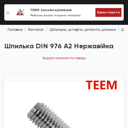
0
TEEM: Засоби кріплення
Завантажити
Мобільна версія інтернет-магазину
Головна
Каталог
Шпильки, штифти, шплінти, шпонки
Шпи
Шпилька DIN 976 A2 Нержавійка
Задати питання по товару