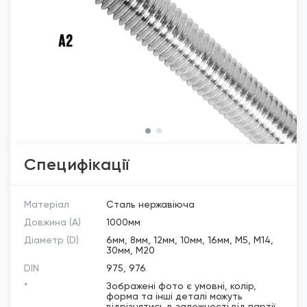
Специфікації
Матеріал
Сталь нержавіюча
Довжина (A)
1000мм
Діаметр (D)
6мм, 8мм, 12мм, 10мм, 16мм, М5, М14,
30мм, М20
DIN
975, 976
*
Зображені фото є умовні, колір,
форма та інші деталі можуть
відрізнятись в залежності від партії