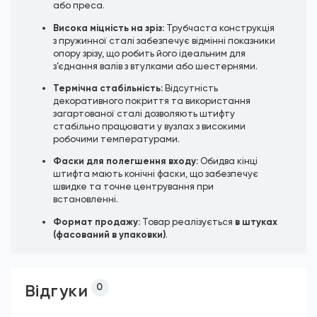
або преса.
Висока міцність на зріз:
Трубчаста конструкція
з пружинної сталі забезпечує відмінні показники
опору зрізу, що робить його ідеальним для
з’єднання валів з втулками або шестернями.
Термічна стабільність:
Відсутність
декоративного покриття та використання
загартованої сталі дозволяють штифту
стабільно працювати у вузлах з високими
робочими температурами.
Фаски для полегшення входу:
Обидва кінці
штифта мають конічні фаски, що забезпечує
швидке та точне центрування при
встановленні.
Формат продажу:
в штуках
Товар реалізується
(фасований в упаковки)
.
Відгуки
0