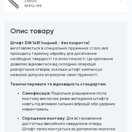
20x120
№372-193
Опис товару
Штифт DIN 1481 (чорний / без покриття)
виготовляється зі спеціальної пружинної сталі, яка
проходить термічну обробку для досягнення
необхідної твердості та еластичності. Це кріплення
дозволяє відмовитися від складних операцій
розгортання отворів, оскільки штифт компенсує
незначні допуски за рахунок своєї пружності.
Технічні переваги та відповідність стандартам:
Самофіксація:
Радіальне розширення після
монтажу виключає ризик випадання штифта
навіть під впливом сильних вібрацій або ударних
навантажень.
Спрощення монтажу:
Для встановлення
достатньо звичайного свердління отвору.
Штифт легко монтується за допомогою молотка