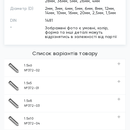
28мм, 36мм, 5мм, 26мм, 4мм
Діаметр (D)
2мм, 3мм, 4мм, 5мм, 6мм, 8мм, 12мм,
14мм, 10мм, 16мм, 20мм, 2,5мм, 1,5мм
DIN
1481
*
Зображені фото є умовні, колір,
форма та інші деталі можуть
відрізнятись в залежності від партії
ISO
8752
Список варіантів товару
1.5x6
№372-02
1.5x5
№372-01
1.5x8
№372-03
1.5x10
№372-04