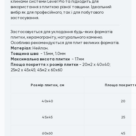
клинами системи Level Pro та підходить для
використання з плиткою різної товщини. Ідеальний
вибір як для професійного, так і для побутового
застосування.
Застосовується для укладання будь-яких форматів
плитки, керамограніту, натурального каменю.
Особливо рекомендується для плит великих форматів.
Матеріал
: Нейлон.
Товщина шва
- 1.5мм, 1.0мм
Максимальна висота плитки
- 17мм
Площа покриття
розмір плитки
х
- 20м2 х 40х40;
25м2 х 45х45; 45м2 х 60х60
Розмір плитки, см
Площа покриття
40х40
20
45х45
25
60х60
45