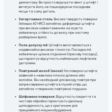
демонтажу. Ви просто вкручуєте гвинт у штифт і
витягуєте його, не пошкоджуючи посадкове
місце та саму деталь.
Загартована сталь:
Висока твердість поверхні
(близько 60 HRC) запобігає деформації штифта
при високих навантаженнях на зсув та
забезпечує стійкість до зносу при частому
розбиранні вузла.
Поле допуску m6:
Штифти виготовляються з
надзвичайно високою точністю. Посадка m6
забезпечує щільне з'єднання (пресову посадку),
що гарантує відсутність найменших люфтів між
деталями.
Повітряний жолоб (лиска):
На поверхні штифта
зазвичай є невелика плоска ділянка або
жолобок. Він необхідний для виходу повітря при
запресовуванні штифта в глухий отвір, що
запобігає створенню повітряної подушки.
Шліфована поверхня:
Відсутність покриття та
чистова обробка гарантують ідеальну
циліндричність, що є критичним для
прецизійного машинобудування.