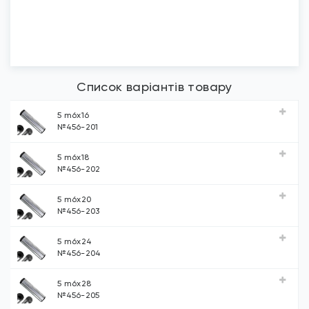
Список варіантів товару
5 m6х16
№456-201
5 m6х18
№456-202
5 m6х20
№456-203
5 m6х24
№456-204
5 m6х28
№456-205