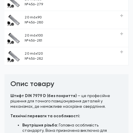
№456-279
20 m6х90
№456-280
20 m6х100
№456-281
20 m6х120
№456-282
Опис товару
Штифт DIN 7979 D (без покриття)
— це професійне
рішення для точного позиціонування деталей у
механізмах, де неможливе наскрізне свердління.
Технічні переваги та особливості:
Внутрішня різьба:
Головна особливість
стандарту. Вона призначена виключно для