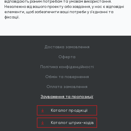
відповідають різним потребам та умовам використання.
Незалежно від вашого проекту або завдання, у нас є відповідні
елементи, щоб забезпечити ваші потреби у з'єднанні та
фіксації.
Доставка замовлення
Оферта
Політика конфіденційності
Обмін та повернення
Оплата замовлення
Зауваження та пропозиції
Каталог продукцiї
Каталог штрих-кодів