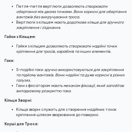
Петля-петля вертлюги
дозволяють створювати
обертання між двома точками. Вони корисні для обертання
вантажів без викручування троса.
Вертлюги
з кільцем
мають додаткове кільце для зручного
закріплення і з'єднання.
Гайки з Кільцем:
Гайки з кільцем
дозволяють створювати надійні точки
кріплення для тросів, карабінів та інших елементів.
Гаки:
S-подібні гаки
зручно використовуються для закріплення
та підйому вантажів. Вони надійні та дуже корисні в різних
галузях.
Гаки з фіксатором
мають механізм фіксації, який запобігає
випадковому розкриттю гака.
Кільця Зварні:
Кільця зварні служать для створення надійних точок
кріплення шляхом зварювання до поверхні.
Коуші для Троса: