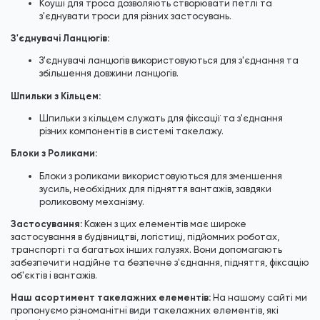
Коуші для троса дозволяють створювати петлі та
з'єднувати троси для різних застосувань.
З'єднувачі Ланцюгів:
З'єднувачі ланцюгів використовуються для з'єднання та
збільшення довжини ланцюгів.
Шпильки з Кільцем:
Шпильки з кільцем служать для фіксації та з'єднання
різних компонентів в системі такелажу.
Блоки з Роликами:
Блоки з роликами використовуються для зменшення
зусиль, необхідних для підняття вантажів, завдяки
роликовому механізму.
Застосування:
Кожен з цих елементів має широке
застосування в будівництві, логістиці, підйомних роботах,
транспорті та багатьох інших галузях. Вони допомагають
забезпечити надійне та безпечне з'єднання, підняття, фіксацію
об'єктів і вантажів.
Наш асортимент такелажних елементів:
На нашому сайті ми
пропонуємо різноманітні види такелажних елементів, які