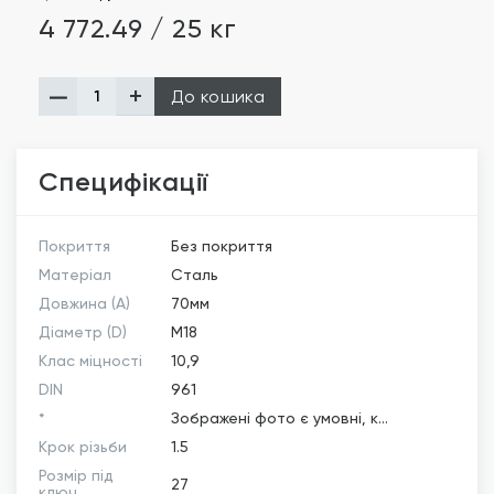
4 772.49 / 25 кг
До кошика
Специфікації
Покриття
Без покриття
Матеріал
Сталь
Довжина (A)
70мм
Діаметр (D)
М18
Клас міцності
10,9
DIN
961
*
Зображені фото є умовні, к...
Крок різьби
1.5
Розмір під
27
ключ...