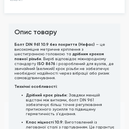
Опис товару
Болт DIN 961 10.9 без покриття (Нефас)
— це
високоміцне метричне кріплення з
шестигранною головкою та
дрібним кроком
повної різьби
. Виріб відповідає міжнародному
стандарту
ISO 8676
і розроблений для вузлів, де
звичайний (великий) крок різьби не забезпечує
необхідної надійності через вібрації або ризик
самовідгвинчування.
Технічні особливості:
Дрібний крок різьби:
Завдяки меншій
відстані між витками, болт DIN 961
забезпечує більш точне регулювання
притискного зусилля та підвищену
герметичність з'єднання.
Клас міцності 10.9:
Виготовлений із
легованої сталі з гартуванням. Це гарантує