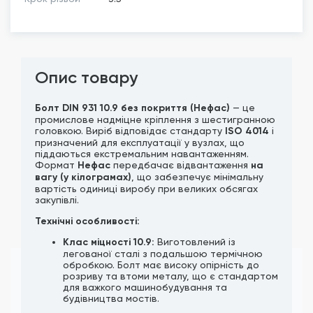
Опис товару
Болт DIN 931 10.9 без покриття (Нефас)
— це
промислове надміцне кріплення з шестигранною
головкою. Виріб відповідає стандарту
ISO 4014
і
призначений для експлуатації у вузлах, що
піддаються екстремальним навантаженням.
Формат
Нефас
передбачає відвантаження
на
вагу (у кілограмах)
, що забезпечує мінімальну
вартість одиниці виробу при великих обсягах
закупівлі.
Технічні особливості:
Клас міцності 10.9:
Виготовлений із
легованої сталі з подальшою термічною
обробкою. Болт має високу опірність до
розриву та втоми металу, що є стандартом
для важкого машинобудування та
будівництва мостів.