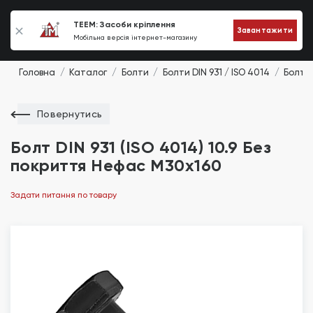
0
TEEM: Засоби кріплення
Завантажити
Мобільна версія інтернет-магазину
Головна
Каталог
Болти
Болти DIN 931 / ISO 4014
Болт D
Повернутись
Болт DIN 931 (ISO 4014) 10.9 Без
покриття Нефас М30х160
Задати питання по товару