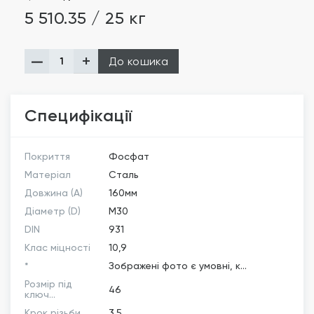
5 510.35 / 25 кг
До кошика
Специфікації
Покриття
Фосфат
Матеріал
Сталь
Довжина (A)
160мм
Діаметр (D)
М30
DIN
931
Клас міцності
10,9
*
Зображені фото є умовні, к...
Розмір під
46
ключ...
Крок різьби
3.5