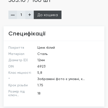
305.10 / 100 шт
До кошика
Специфікації
Покриття
Цинк білий
Матеріал
Сталь
Діаметр (D)
12мм
DIN
6923
Клас міцності
5,8
*
Зображені фото є умовні, к...
Крок різьби
1.75
Розмір під
18
ключ...