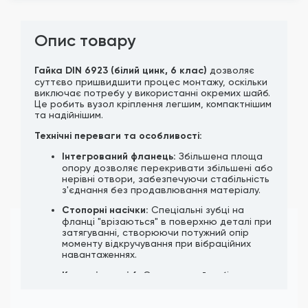
Опис товару
Гайка DIN 6923 (білий цинк, 6 клас)
дозволяє
суттєво пришвидшити процес монтажу, оскільки
виключає потребу у використанні окремих шайб.
Це робить вузол кріплення легшим, компактнішим
та надійнішим.
Технічні переваги та особливості:
Інтегрований фланець:
Збільшена площа
опору дозволяє перекривати збільшені або
нерівні отвори, забезпечуючи стабільність
з'єднання без продавлювання матеріалу.
Стопорні насічки:
Спеціальні зубці на
фланці "врізаються" в поверхню деталі при
затягуванні, створюючи потужний опір
моменту відкручування при вібраційних
навантаженнях.
Клас міцності 6:
Оптимальний вибір для
загальнобудівельних та машинобудівних
завдань, де використовуються болти