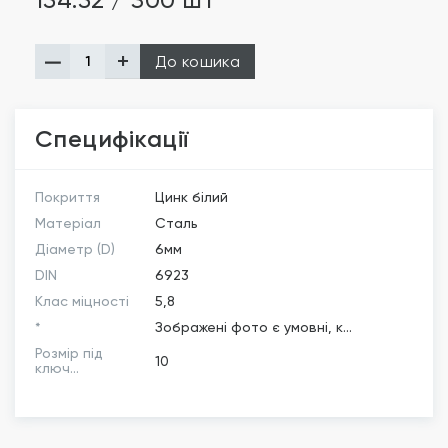
154.52 / 300 шт
До кошика
Специфікації
Покриття
Цинк білий
Матеріал
Сталь
Діаметр (D)
6мм
DIN
6923
Клас міцності
5,8
*
Зображені фото є умовні, к...
Розмір під
10
ключ...