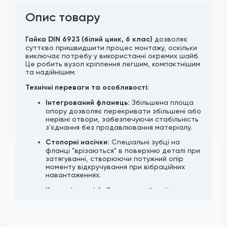
Опис товару
Гайка DIN 6923 (білий цинк, 6 клас)
дозволяє
суттєво пришвидшити процес монтажу, оскільки
виключає потребу у використанні окремих шайб.
Це робить вузол кріплення легшим, компактнішим
та надійнішим.
Технічні переваги та особливості:
Інтегрований фланець:
Збільшена площа
опору дозволяє перекривати збільшені або
нерівні отвори, забезпечуючи стабільність
з'єднання без продавлювання матеріалу.
Стопорні насічки:
Спеціальні зубці на
фланці "врізаються" в поверхню деталі при
затягуванні, створюючи потужний опір
моменту відкручування при вібраційних
навантаженнях.
Клас міцності 6:
Оптимальний вибір для
загальнобудівельних та машинобудівних
завдань, де використовуються болти
стандартних класів міцності (5.6, 5.8).