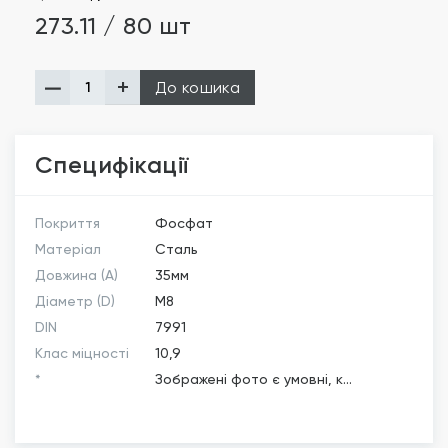
273.11 / 80 шт
До кошика
Специфікації
Покриття
Фосфат
Матеріал
Сталь
Довжина (A)
35мм
Діаметр (D)
М8
DIN
7991
Клас міцності
10,9
*
Зображені фото є умовні, к...