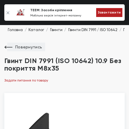
0
TEEM: Засоби кріплення
Завантажити
Мобільна версія інтернет-магазину
Головна
Каталог
Гвинти
Гвинти DIN 7991 / ISO 10642
Гви
Повернутись
Гвинт DIN 7991 (ISO 10642) 10.9 Без
покриття М8х35
Задати питання по товару