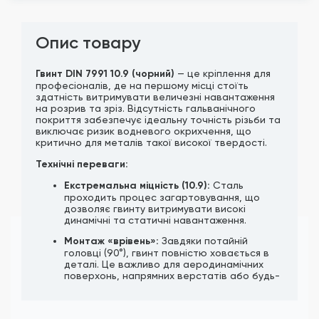
Опис товару
Гвинт DIN 7991 10.9 (чорний)
— це кріплення для
професіоналів, де на першому місці стоїть
здатність витримувати величезні навантаження
на розрив та зріз. Відсутність гальванічного
покриття забезпечує ідеальну точність різьби та
виключає ризик водневого окрихчення, що
критично для металів такої високої твердості.
Технічні переваги:
Екстремальна міцність (10.9):
Сталь
проходить процес загартовування, що
дозволяє гвинту витримувати високі
динамічні та статичні навантаження.
Монтаж «врівень»:
Завдяки потайній
головці (90°), гвинт повністю ховається в
деталі. Це важливо для аеродинамічних
поверхонь, напрямних верстатів або будь-
яких вузлів, де деталі мають щільно
прилягати одна до одної.