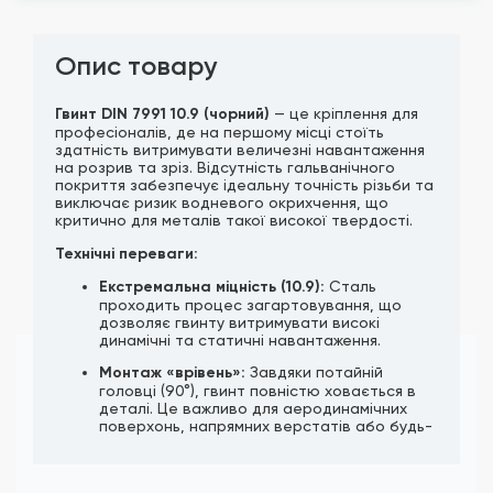
Опис товару
Гвинт DIN 7991 10.9 (чорний)
— це кріплення для
професіоналів, де на першому місці стоїть
здатність витримувати величезні навантаження
на розрив та зріз. Відсутність гальванічного
покриття забезпечує ідеальну точність різьби та
виключає ризик водневого окрихчення, що
критично для металів такої високої твердості.
Технічні переваги:
Екстремальна міцність (10.9):
Сталь
проходить процес загартовування, що
дозволяє гвинту витримувати високі
динамічні та статичні навантаження.
Монтаж «врівень»:
Завдяки потайній
головці (90°), гвинт повністю ховається в
деталі. Це важливо для аеродинамічних
поверхонь, напрямних верстатів або будь-
яких вузлів, де деталі мають щільно
прилягати одна до одної.