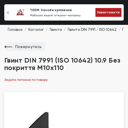
0
TEEM: Засоби кріплення
Завантажити
Мобільна версія інтернет-магазину
Головна
Каталог
Гвинти
Гвинти DIN 7991 / ISO 10642
Гви
Повернутись
Гвинт DIN 7991 (ISO 10642) 10.9 Без
покриття М10х110
Задати питання по товару