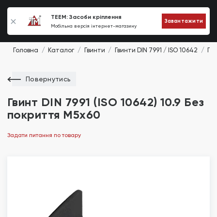
0
TEEM: Засоби кріплення
Завантажити
Мобільна версія інтернет-магазину
Головна
Каталог
Гвинти
Гвинти DIN 7991 / ISO 10642
Гви
Повернутись
Гвинт DIN 7991 (ISO 10642) 10.9 Без
покриття М5х60
Задати питання по товару