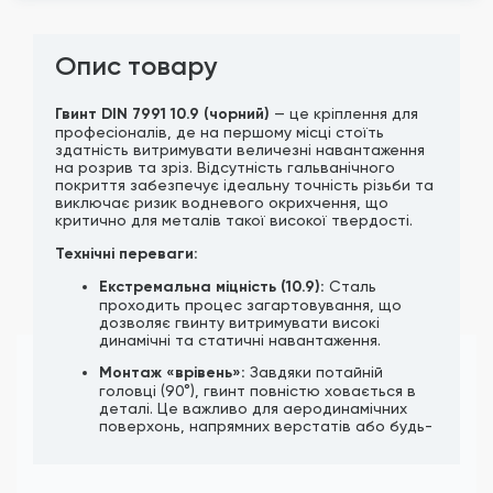
Опис товару
Гвинт DIN 7991 10.9 (чорний)
— це кріплення для
професіоналів, де на першому місці стоїть
здатність витримувати величезні навантаження
на розрив та зріз. Відсутність гальванічного
покриття забезпечує ідеальну точність різьби та
виключає ризик водневого окрихчення, що
критично для металів такої високої твердості.
Технічні переваги:
Екстремальна міцність (10.9):
Сталь
проходить процес загартовування, що
дозволяє гвинту витримувати високі
динамічні та статичні навантаження.
Монтаж «врівень»:
Завдяки потайній
головці (90°), гвинт повністю ховається в
деталі. Це важливо для аеродинамічних
поверхонь, напрямних верстатів або будь-
яких вузлів, де деталі мають щільно
прилягати одна до одної.