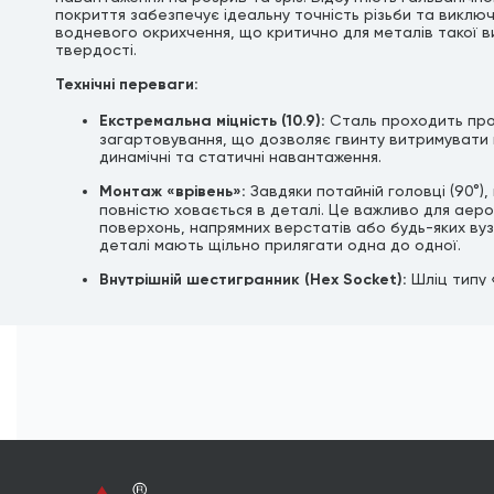
покриття забезпечує ідеальну точність різьби та виклю
водневого окрихчення, що критично для металів такої в
твердості.
Технічні переваги:
Екстремальна міцність (10.9):
Сталь проходить пр
загартовування, що дозволяє гвинту витримувати 
динамічні та статичні навантаження.
Монтаж «врівень»:
Завдяки потайній головці (90°),
повністю ховається в деталі. Це важливо для аер
поверхонь, напрямних верстатів або будь-яких вуз
деталі мають щільно прилягати одна до одної.
Внутрішній шестигранник (Hex Socket):
Шліц типу 
дозволяє затягувати гвинт із максимальним зусилл
вищим, ніж у гвинтів під викрутку.
Оксидована поверхня:
Тонка масляна плівка після
захищає від корозії під час зберігання. Найкраще 
для роботи всередині механізмів, де є постійний к
мастилом.
Формат продажу:
Товар реалізується
в штуках (ф
упаковки)
.