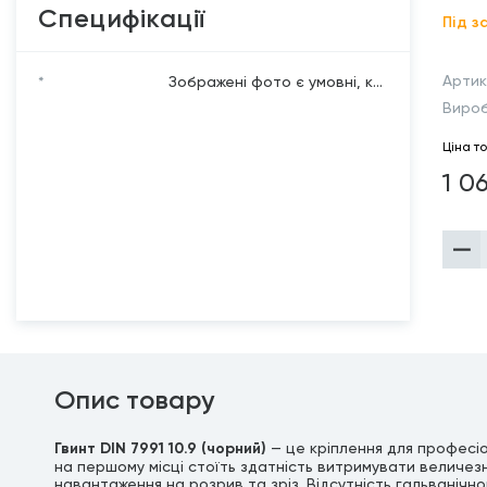
Специфікації
Під з
Артик
*
Зображені фото є умовні, к...
Виро
Ціна т
1 0
Опис товару
Гвинт DIN 7991 10.9 (чорний)
— це кріплення для професіо
на першому місці стоїть здатність витримувати величезн
навантаження на розрив та зріз. Відсутність гальванічно