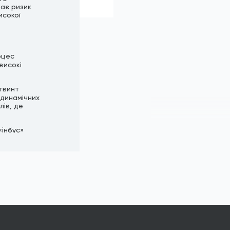
чає ризик
исокої
оцес
високі
 гвинт
одинамічних
лів, де
«інбус»
ям, значно
 вороніння
підходить
онтакт з
асований в