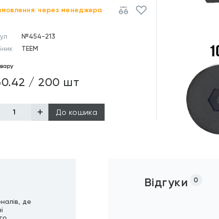
амовлення: через менеджера
ул
№454-213
бник
TEEM
овару
60.42 / 200 шт
До кошика
Відгуки
0
налів, де
і
го