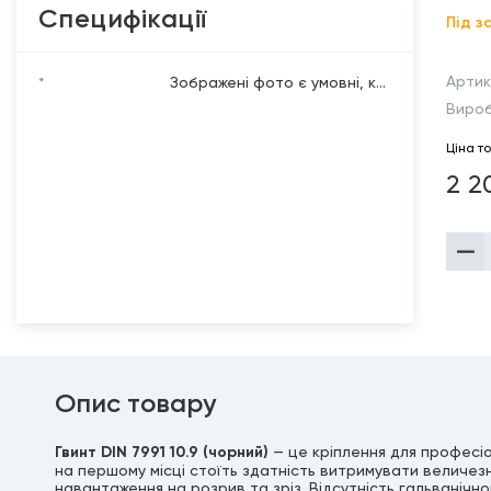
Специфікації
Під з
Артик
*
Зображені фото є умовні, к...
Виро
Ціна т
2 2
Опис товару
Гвинт DIN 7991 10.9 (чорний)
— це кріплення для професіо
на першому місці стоїть здатність витримувати величезн
навантаження на розрив та зріз. Відсутність гальванічно