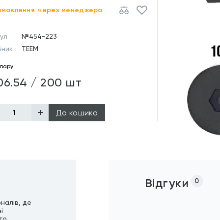
амовлення: через менеджера
ул
№454-223
бник
TEEM
овару
06.54 / 200 шт
До кошика
Відгуки
0
налів, де
і
го