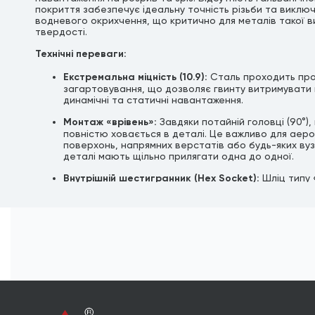
покриття забезпечує ідеальну точність різьби та виклю
водневого окрихчення, що критично для металів такої в
твердості.
Технічні переваги:
Екстремальна міцність (10.9):
Сталь проходить пр
загартовування, що дозволяє гвинту витримувати 
динамічні та статичні навантаження.
Монтаж «врівень»:
Завдяки потайній головці (90°),
повністю ховається в деталі. Це важливо для аер
поверхонь, напрямних верстатів або будь-яких вуз
деталі мають щільно прилягати одна до одної.
Внутрішній шестигранник (Hex Socket):
Шліц типу 
дозволяє затягувати гвинт із максимальним зусилл
вищим, ніж у гвинтів під викрутку.
Оксидована поверхня:
Тонка масляна плівка після
захищає від корозії під час зберігання. Найкраще 
для роботи всередині механізмів, де є постійний к
мастилом.
Формат продажу:
Товар реалізується
в штуках (ф
упаковки)
.