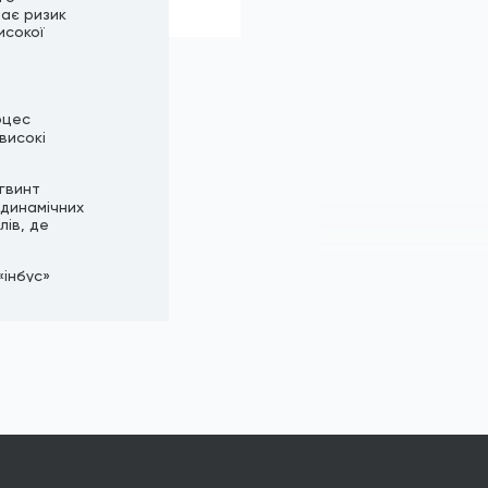
чає ризик
исокої
оцес
високі
 гвинт
одинамічних
лів, де
«інбус»
ям, значно
 вороніння
підходить
онтакт з
асований в