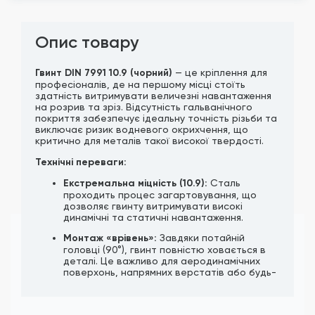
Опис товару
Гвинт DIN 7991 10.9 (чорний)
— це кріплення для
професіоналів, де на першому місці стоїть
здатність витримувати величезні навантаження
на розрив та зріз. Відсутність гальванічного
покриття забезпечує ідеальну точність різьби та
виключає ризик водневого окрихчення, що
критично для металів такої високої твердості.
Технічні переваги:
Екстремальна міцність (10.9):
Сталь
проходить процес загартовування, що
дозволяє гвинту витримувати високі
динамічні та статичні навантаження.
Монтаж «врівень»:
Завдяки потайній
головці (90°), гвинт повністю ховається в
деталі. Це важливо для аеродинамічних
поверхонь, напрямних верстатів або будь-
яких вузлів, де деталі мають щільно
прилягати одна до одної.