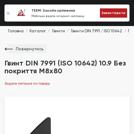
0
TEEM: Засоби кріплення
Завантажити
Мобільна версія інтернет-магазину
Головна
Каталог
Гвинти
Гвинти DIN 7991 / ISO 10642
Гви
Повернутись
Гвинт DIN 7991 (ISO 10642) 10.9 Без
покриття М8х80
Задати питання по товару