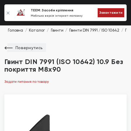
0
TEEM: Засоби кріплення
Завантажити
Мобільна версія інтернет-магазину
Головна
Каталог
Гвинти
Гвинти DIN 7991 / ISO 10642
Гви
Повернутись
Гвинт DIN 7991 (ISO 10642) 10.9 Без
покриття М8х90
Задати питання по товару