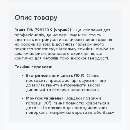
Опис товару
Гвинт DIN 7991 10.9 (чорний)
— це кріплення для
професіоналів, де на першому місці стоїть
здатність витримувати величезні навантаження
на розрив та зріз. Відсутність гальванічного
покриття забезпечує ідеальну точність різьби та
виключає ризик водневого окрихчення, що
критично для металів такої високої твердості.
Технічні переваги:
Екстремальна міцність (10.9):
Сталь
проходить процес загартовування, що
дозволяє гвинту витримувати високі
динамічні та статичні навантаження.
Монтаж «врівень»:
Завдяки потайній
головці (90°), гвинт повністю ховається в
деталі. Це важливо для аеродинамічних
поверхонь, напрямних верстатів або будь-
яких вузлів, де деталі мають щільно
прилягати одна до одної.