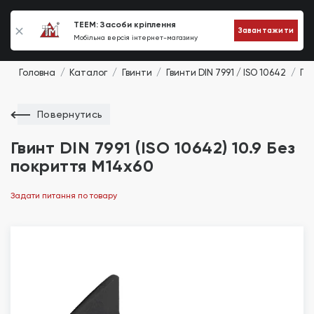
0
TEEM: Засоби кріплення
Завантажити
Мобільна версія інтернет-магазину
Головна
Каталог
Гвинти
Гвинти DIN 7991 / ISO 10642
Гви
Повернутись
Гвинт DIN 7991 (ISO 10642) 10.9 Без
покриття М14х60
Задати питання по товару