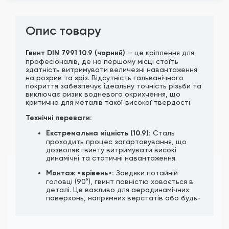
Опис товару
Гвинт DIN 7991 10.9 (чорний)
— це кріплення для
професіоналів, де на першому місці стоїть
здатність витримувати величезні навантаження
на розрив та зріз. Відсутність гальванічного
покриття забезпечує ідеальну точність різьби та
виключає ризик водневого окрихчення, що
критично для металів такої високої твердості.
Технічні переваги:
Екстремальна міцність (10.9):
Сталь
проходить процес загартовування, що
дозволяє гвинту витримувати високі
динамічні та статичні навантаження.
Монтаж «врівень»:
Завдяки потайній
головці (90°), гвинт повністю ховається в
деталі. Це важливо для аеродинамічних
поверхонь, напрямних верстатів або будь-
яких вузлів, де деталі мають щільно
прилягати одна до одної.