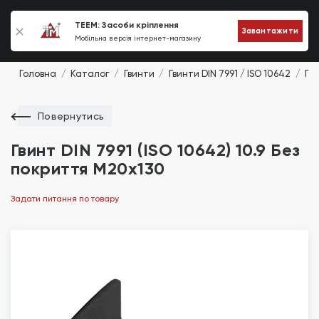
0
TEEM: Засоби кріплення
Завантажити
Мобільна версія інтернет-магазину
Головна
Каталог
Гвинти
Гвинти DIN 7991 / ISO 10642
Гви
Повернутись
Гвинт DIN 7991 (ISO 10642) 10.9 Без
покриття М20х130
Задати питання по товару