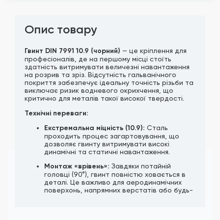
Опис товару
Гвинт DIN 7991 10.9 (чорний)
— це кріплення для
професіоналів, де на першому місці стоїть
здатність витримувати величезні навантаження
на розрив та зріз. Відсутність гальванічного
покриття забезпечує ідеальну точність різьби та
виключає ризик водневого окрихчення, що
критично для металів такої високої твердості.
Технічні переваги:
Екстремальна міцність (10.9):
Сталь
проходить процес загартовування, що
дозволяє гвинту витримувати високі
динамічні та статичні навантаження.
Монтаж «врівень»:
Завдяки потайній
головці (90°), гвинт повністю ховається в
деталі. Це важливо для аеродинамічних
поверхонь, напрямних верстатів або будь-
яких вузлів, де деталі мають щільно
прилягати одна до одної.