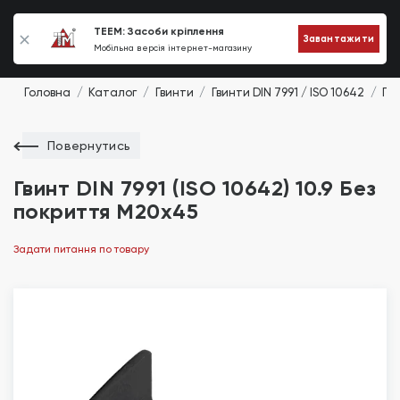
0
TEEM: Засоби кріплення
Завантажити
Мобільна версія інтернет-магазину
Головна
Каталог
Гвинти
Гвинти DIN 7991 / ISO 10642
Гви
Повернутись
Гвинт DIN 7991 (ISO 10642) 10.9 Без
покриття М20х45
Задати питання по товару