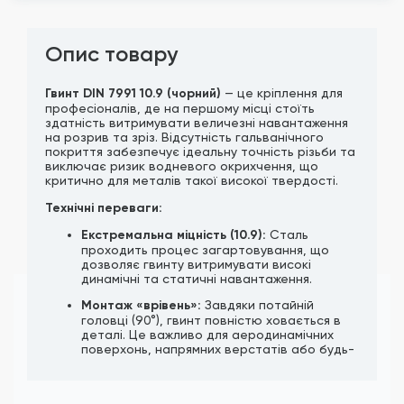
Опис товару
Гвинт DIN 7991 10.9 (чорний)
— це кріплення для
професіоналів, де на першому місці стоїть
здатність витримувати величезні навантаження
на розрив та зріз. Відсутність гальванічного
покриття забезпечує ідеальну точність різьби та
виключає ризик водневого окрихчення, що
критично для металів такої високої твердості.
Технічні переваги:
Екстремальна міцність (10.9):
Сталь
проходить процес загартовування, що
дозволяє гвинту витримувати високі
динамічні та статичні навантаження.
Монтаж «врівень»:
Завдяки потайній
головці (90°), гвинт повністю ховається в
деталі. Це важливо для аеродинамічних
поверхонь, напрямних верстатів або будь-
яких вузлів, де деталі мають щільно
прилягати одна до одної.