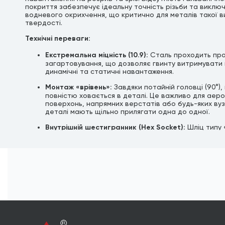
покриття забезпечує ідеальну точність різьби та виклю
водневого окрихчення, що критично для металів такої в
твердості.
Технічні переваги:
Екстремальна міцність (10.9):
Сталь проходить пр
загартовування, що дозволяє гвинту витримувати 
динамічні та статичні навантаження.
Монтаж «врівень»:
Завдяки потайній головці (90°),
повністю ховається в деталі. Це важливо для аер
поверхонь, напрямних верстатів або будь-яких вуз
деталі мають щільно прилягати одна до одної.
Внутрішній шестигранник (Hex Socket):
Шліц типу 
дозволяє затягувати гвинт із максимальним зусилл
вищим, ніж у гвинтів під викрутку.
Оксидована поверхня:
Тонка масляна плівка після
захищає від корозії під час зберігання. Найкраще 
для роботи всередині механізмів, де є постійний к
мастилом.
Формат продажу:
Товар реалізується
в штуках (ф
упаковки)
.