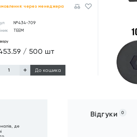
амовлення: через менеджера
ул
№434-709
бник
TEEM
овару
453.59 / 500 шт
До кошика
Відгуки
0
налів, де
і
го