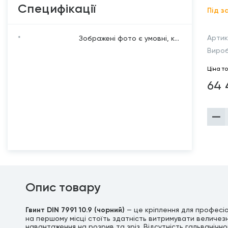
Специфікації
Під з
Артик
*
Зображені фото є умовні, к...
Виро
Ціна т
64 
Опис товару
Гвинт DIN 7991 10.9 (чорний)
— це кріплення для професіо
на першому місці стоїть здатність витримувати величезн
навантаження на розрив та зріз. Відсутність гальванічно