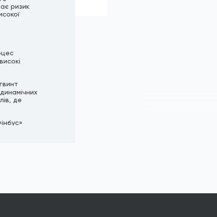
чає ризик
исокої
оцес
високі
 гвинт
одинамічних
лів, де
«інбус»
ям, значно
 вороніння
підходить
онтакт з
асований в