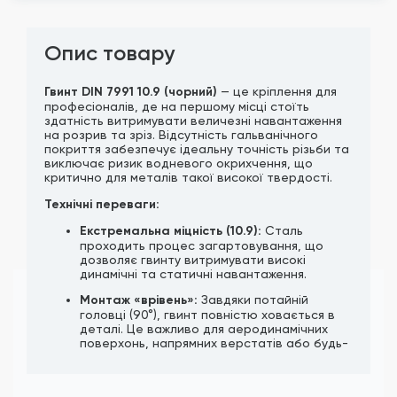
Опис товару
Гвинт DIN 7991 10.9 (чорний)
— це кріплення для
професіоналів, де на першому місці стоїть
здатність витримувати величезні навантаження
на розрив та зріз. Відсутність гальванічного
покриття забезпечує ідеальну точність різьби та
виключає ризик водневого окрихчення, що
критично для металів такої високої твердості.
Технічні переваги:
Екстремальна міцність (10.9):
Сталь
проходить процес загартовування, що
дозволяє гвинту витримувати високі
динамічні та статичні навантаження.
Монтаж «врівень»:
Завдяки потайній
головці (90°), гвинт повністю ховається в
деталі. Це важливо для аеродинамічних
поверхонь, напрямних верстатів або будь-
яких вузлів, де деталі мають щільно
прилягати одна до одної.