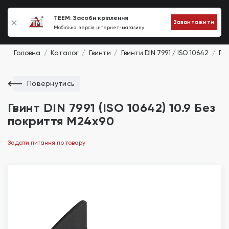
0
TEEM: Засоби кріплення
Завантажити
Мобільна версія інтернет-магазину
Головна
Каталог
Гвинти
Гвинти DIN 7991 / ISO 10642
Гви
Повернутись
Гвинт DIN 7991 (ISO 10642) 10.9 Без
покриття М24х90
Задати питання по товару