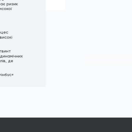
чає ризик
исокої
оцес
високі
 гвинт
одинамічних
лів, де
«інбус»
ям, значно
 вороніння
підходить
онтакт з
асований в