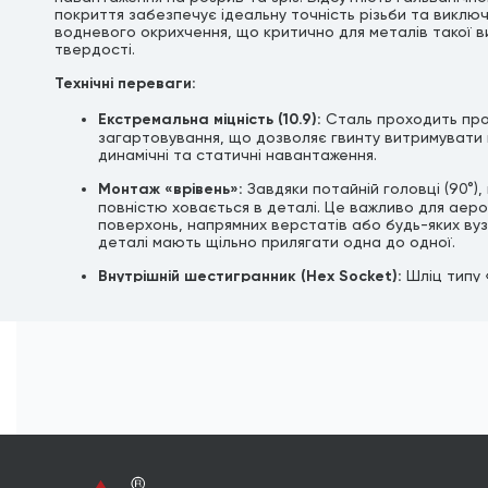
покриття забезпечує ідеальну точність різьби та виклю
водневого окрихчення, що критично для металів такої в
твердості.
Технічні переваги:
Екстремальна міцність (10.9):
Сталь проходить пр
загартовування, що дозволяє гвинту витримувати 
динамічні та статичні навантаження.
Монтаж «врівень»:
Завдяки потайній головці (90°),
повністю ховається в деталі. Це важливо для аер
поверхонь, напрямних верстатів або будь-яких вуз
деталі мають щільно прилягати одна до одної.
Внутрішній шестигранник (Hex Socket):
Шліц типу 
дозволяє затягувати гвинт із максимальним зусилл
вищим, ніж у гвинтів під викрутку.
Оксидована поверхня:
Тонка масляна плівка після
захищає від корозії під час зберігання. Найкраще 
для роботи всередині механізмів, де є постійний к
мастилом.
Формат продажу:
Товар реалізується
в штуках (ф
упаковки)
.