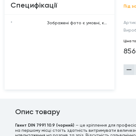
Специфікації
Під з
Артик
*
Зображені фото є умовні, к...
Виро
Ціна т
856
Опис товару
Гвинт DIN 7991 10.9 (чорний)
— це кріплення для професіо
на першому місці стоїть здатність витримувати величезн
навантаження на розрив та зріз. Відсутність гальванічно