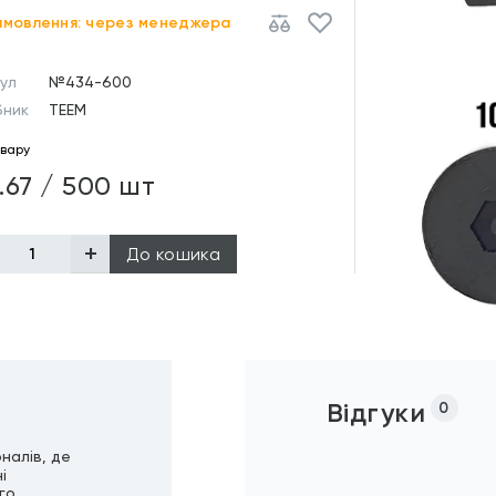
амовлення: через менеджера
ул
№434-600
бник
TEEM
овару
.67 / 500 шт
До кошика
Відгуки
0
налів, де
і
го