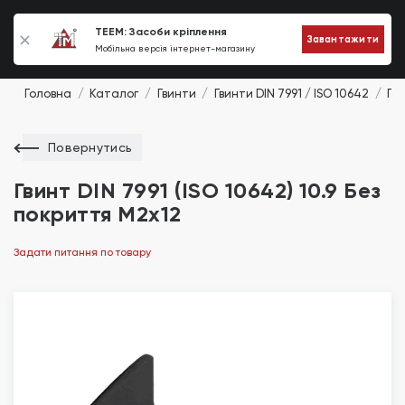
0
TEEM: Засоби кріплення
Завантажити
Мобільна версія інтернет-магазину
Головна
Каталог
Гвинти
Гвинти DIN 7991 / ISO 10642
Гви
Повернутись
Гвинт DIN 7991 (ISO 10642) 10.9 Без
покриття М2х12
Задати питання по товару