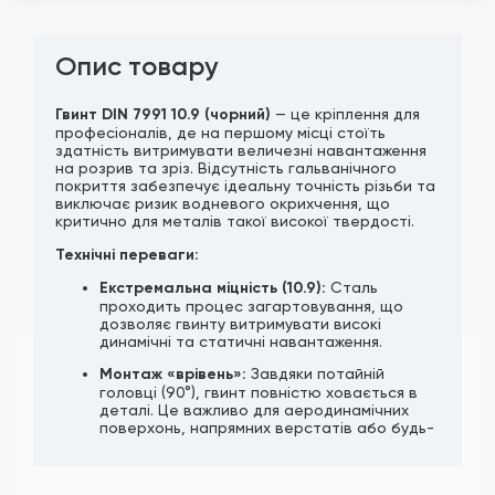
Опис товару
Гвинт DIN 7991 10.9 (чорний)
— це кріплення для
професіоналів, де на першому місці стоїть
здатність витримувати величезні навантаження
на розрив та зріз. Відсутність гальванічного
покриття забезпечує ідеальну точність різьби та
виключає ризик водневого окрихчення, що
критично для металів такої високої твердості.
Технічні переваги:
Екстремальна міцність (10.9):
Сталь
проходить процес загартовування, що
дозволяє гвинту витримувати високі
динамічні та статичні навантаження.
Монтаж «врівень»:
Завдяки потайній
головці (90°), гвинт повністю ховається в
деталі. Це важливо для аеродинамічних
поверхонь, напрямних верстатів або будь-
яких вузлів, де деталі мають щільно
прилягати одна до одної.