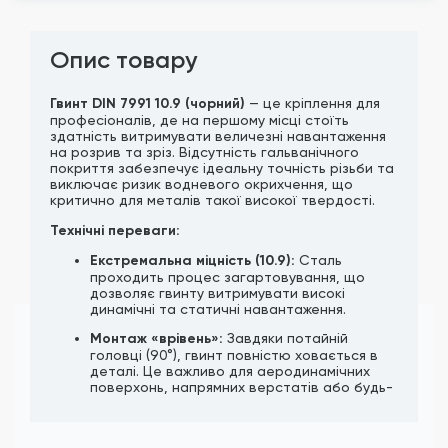
Опис товару
Гвинт DIN 7991 10.9 (чорний)
— це кріплення для
професіоналів, де на першому місці стоїть
здатність витримувати величезні навантаження
на розрив та зріз. Відсутність гальванічного
покриття забезпечує ідеальну точність різьби та
виключає ризик водневого окрихчення, що
критично для металів такої високої твердості.
Технічні переваги:
Екстремальна міцність (10.9):
Сталь
проходить процес загартовування, що
дозволяє гвинту витримувати високі
динамічні та статичні навантаження.
Монтаж «врівень»:
Завдяки потайній
головці (90°), гвинт повністю ховається в
деталі. Це важливо для аеродинамічних
поверхонь, напрямних верстатів або будь-
яких вузлів, де деталі мають щільно
прилягати одна до одної.