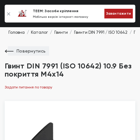
0
TEEM: Засоби кріплення
Завантажити
Мобільна версія інтернет-магазину
Головна
Каталог
Гвинти
Гвинти DIN 7991 / ISO 10642
Гви
Повернутись
Гвинт DIN 7991 (ISO 10642) 10.9 Без
покриття М4х14
Задати питання по товару