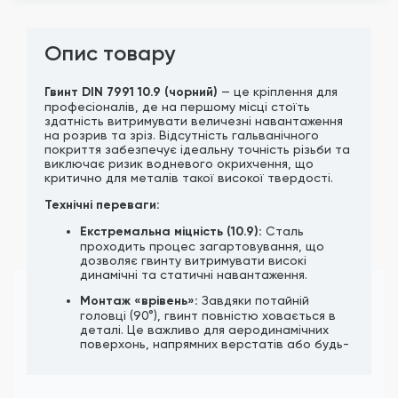
Опис товару
Гвинт DIN 7991 10.9 (чорний)
— це кріплення для
професіоналів, де на першому місці стоїть
здатність витримувати величезні навантаження
на розрив та зріз. Відсутність гальванічного
покриття забезпечує ідеальну точність різьби та
виключає ризик водневого окрихчення, що
критично для металів такої високої твердості.
Технічні переваги:
Екстремальна міцність (10.9):
Сталь
проходить процес загартовування, що
дозволяє гвинту витримувати високі
динамічні та статичні навантаження.
Монтаж «врівень»:
Завдяки потайній
головці (90°), гвинт повністю ховається в
деталі. Це важливо для аеродинамічних
поверхонь, напрямних верстатів або будь-
яких вузлів, де деталі мають щільно
прилягати одна до одної.