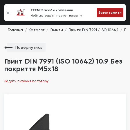
0
TEEM: Засоби кріплення
Завантажити
Мобільна версія інтернет-магазину
Головна
Каталог
Гвинти
Гвинти DIN 7991 / ISO 10642
Гви
Повернутись
Гвинт DIN 7991 (ISO 10642) 10.9 Без
покриття М5х18
Задати питання по товару