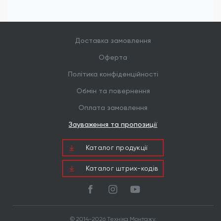
автомобілебудуванні, важкому машинобудуванні,
при складанні залізничного транспорту та
енергетичного обладнання. Вони ідеально
підходять для зовнішніх металоконструкцій, де
кріплення піддається впливу агресивного
Доставка замовлення
середовища та постійних динамічних
навантажень.
Оферта
Політика конфіденційності
Обмін та повернення
Оплата замовлення
Зауваження та пропозиції
Каталог продукцiї
Каталог штрих-кодів
© 2014-2026 Техніка Монтажу.