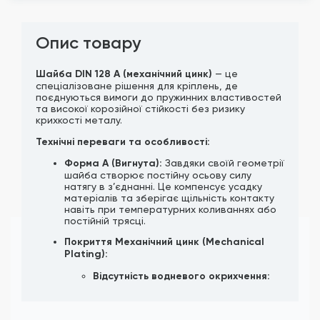
Опис товару
Шайба DIN 128 A (механічний цинк)
— це
спеціалізоване рішення для кріплень, де
поєднуються вимоги до пружинних властивостей
та високої корозійної стійкості без ризику
крихкості металу.
Технічні переваги та особливості:
Форма A (Вигнута):
Завдяки своїй геометрії
шайба створює постійну осьову силу
натягу в з’єднанні. Це компенсує усадку
матеріалів та зберігає щільність контакту
навіть при температурних коливаннях або
постійній трясці.
Покриття Механічний цинк (Mechanical
Plating):
Відсутність водневого окрихчення:
Це найважливіша перевага. Оскільки
процес нанесення цинку відбувається
механічним способом (в барабанах