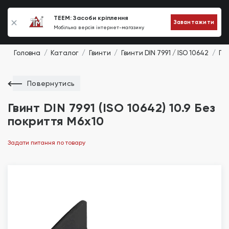
0
TEEM: Засоби кріплення
Завантажити
Мобільна версія інтернет-магазину
Головна
Каталог
Гвинти
Гвинти DIN 7991 / ISO 10642
Гви
Повернутись
Гвинт DIN 7991 (ISO 10642) 10.9 Без
покриття М6х10
Задати питання по товару