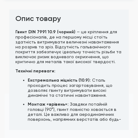
Опис товару
Гвинт DIN 7991 10.9 (чорний)
— це кріплення для
професіоналів, де на першому місці стоїть
здатність витримувати величезні навантаження
на розрив та зріз. Відсутність гальванічного
покриття забезпечує ідеальну точність різьби та
виключає ризик водневого окрихчення, що
критично для металів такої високої твердості.
Технічні переваги:
Екстремальна міцність (10.9):
Сталь
проходить процес загартовування, що
дозволяє гвинту витримувати високі
динамічні та статичні навантаження.
Монтаж «врівень»:
Завдяки потайній
головці (90°), гвинт повністю ховається в
деталі. Це важливо для аеродинамічних
поверхонь, напрямних верстатів або будь-
яких вузлів, де деталі мають щільно
прилягати одна до одної.