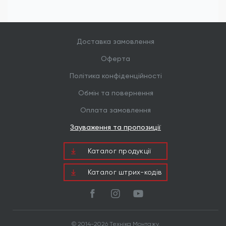
автомобілебудуванні, важкому машинобудуванні,
при складанні залізничного транспорту та
енергетичного обладнання. Вони ідеально
підходять для зовнішніх металоконструкцій, де
кріплення піддається впливу агресивного
Доставка замовлення
середовища та постійних динамічних
навантажень.
Оферта
Політика конфіденційності
Обмін та повернення
Оплата замовлення
Зауваження та пропозиції
Каталог продукцiї
Каталог штрих-кодів
© 2014-2026 Техніка Монтажу.