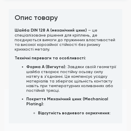
Опис товару
Шайба DIN 128 A (механічний цинк)
— це
спеціалізоване рішення для кріплень, де
поєднуються вимоги до пружинних властивостей
та високої корозійної стійкості без ризику
крихкості металу.
Технічні переваги та особливості:
Форма A (Вигнута):
Завдяки своїй геометрії
шайба створює постійну осьову силу
натягу в з’єднанні. Це компенсує усадку
матеріалів та зберігає щільність контакту
навіть при температурних коливаннях або
постійній трясці.
Покриття Механічний цинк (Mechanical
Plating):
Відсутність водневого окрихчення:
Це найважливіша перевага. Оскільки
процес нанесення цинку відбувається
механічним способом (в барабанах