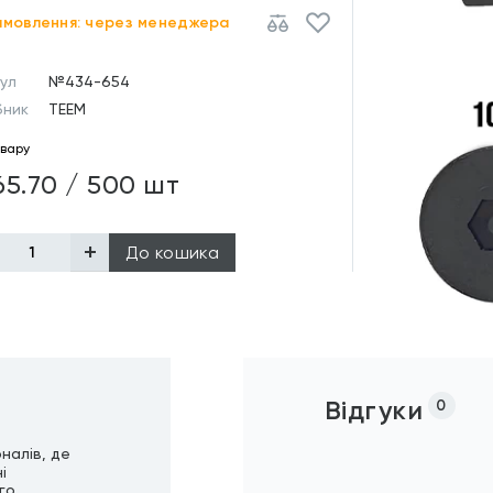
амовлення: через менеджера
ул
№434-654
бник
TEEM
овару
65.70 / 500 шт
До кошика
Відгуки
0
налів, де
і
го