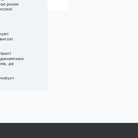
чає ризик
исокої
оцес
високі
 гвинт
одинамічних
лів, де
«інбус»
ям, значно
 вороніння
підходить
онтакт з
асований в