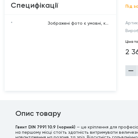
Специфікації
Під з
Артик
*
Зображені фото є умовні, к...
Виро
Ціна т
2 3
Опис товару
Гвинт DIN 7991 10.9 (чорний)
— це кріплення для професіо
на першому місці стоїть здатність витримувати величезн
навантаження на розрив та зріз. Відсутність гальванічно