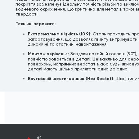
покриття забезпечує ідеальну точність різьби та виклю
водневого окрихчення, що критично для металів такої в
твердості.
Технічні переваги:
Екстремальна міцність (10.9):
Сталь проходить пр
загартовування, що дозволяє гвинту витримувати 
динамічні та статичні навантаження.
Монтаж «врівень»:
Завдяки потайній головці (90°),
повністю ховається в деталі. Це важливо для аер
поверхонь, напрямних верстатів або будь-яких вуз
деталі мають щільно прилягати одна до одної.
Внутрішній шестигранник (Hex Socket):
Шліц типу 
дозволяє затягувати гвинт із максимальним зусилл
вищим, ніж у гвинтів під викрутку.
Оксидована поверхня:
Тонка масляна плівка після
захищає від корозії під час зберігання. Найкраще 
для роботи всередині механізмів, де є постійний к
мастилом.
Формат продажу:
Товар реалізується
в штуках (ф
упаковки)
.