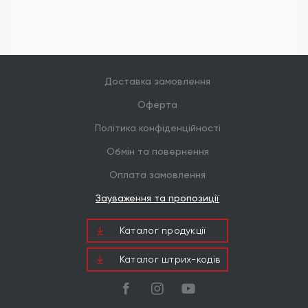
високого моменту затягування.
Сфери застосування
Кольорові саморізи Wkręt-met WSW-12 незамінні
у будівництві об'єктів із підвищеними вимогами
до зовнішнього вигляду та естетики:
Доставка замовлення
Монтаж фасадних та покрівельних сендвіч-
панелей до товстостінних металевих
Оферта
колон, кроквяних ферм та прогонів;
Політика конфіденційності
Будівництво торгово-розважальних
центрів, автосалонів, сучасних логістичних
Обмін та повернення
комплексів та бізнес-парків;
Оплата замовлення
Спорудження спортивних арена,
промислових цехів, заводів та котеджних
Зауваження та пропозиції
споруд.
Каталог продукцiї
Каталог штрих-кодів