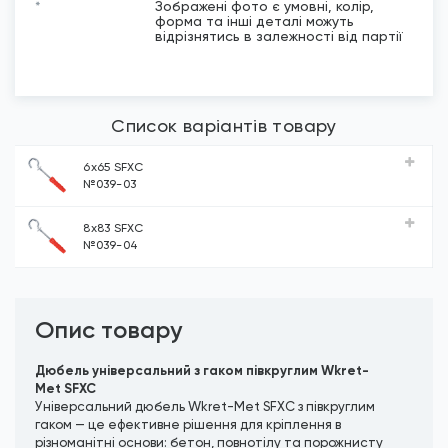
*
Зображені фото є умовні, колір,
форма та інші деталі можуть
відрізнятись в залежності від партії
Список варіантів товару
6х65 SFXC
№039-03
8х83 SFXC
№039-04
Опис товару
Дюбель універсальний з гаком півкруглим Wkret-
Met SFXC
Універсальний дюбель Wkret-Met SFXC з півкруглим
гаком — це ефективне рішення для кріплення в
різноманітні основи: бетон, повнотілу та порожнисту