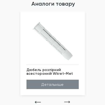
Аналоги товару
Дюбель розпірний
всесторонній Wkret-Met
Матеріал
Нейлон
Детальніше
Довжина (A...
35мм, 50мм, 60мм
Діаметр (D...
6мм, 8мм, 10мм
Бренд
Wkret-Met
Застосуван...
Повнотілі основи
*
Зображені фото є...