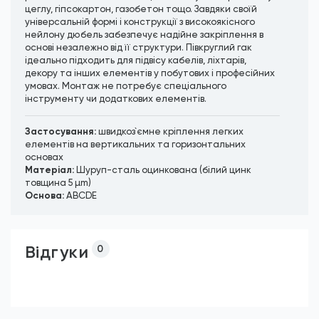
цеглу, гіпсокартон, газобетон тощо. Завдяки своїй
універсальній формі і конструкції з високоякісного
нейлону дюбель забезпечує надійне закріплення в
основі незалежно від її структури. Півкруглий гак
ідеально підходить для підвісу кабелів, ліхтарів,
декору та інших елементів у побутових і професійних
умовах. Монтаж не потребує спеціального
інструменту чи додаткових елементів.
Застосування:
швидкоз`ємне кріплення легких
елементів на вертикальних та горизонтальних
основах
Матеріал:
Шуруп-сталь оцинкована (білий цинк
товщина 5 µm)
Основа:
АВСDЕ
Відгуки
0