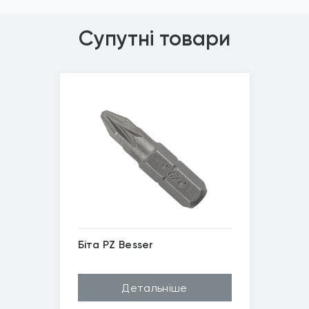
Супутні товари
Біта PZ Besser
Матеріал
Сталь
Детальніше
Довжина (A...
25мм
Бренд
BESSER