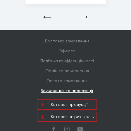
Шліц
Pz1, Pz2
*
Зображені фото є...
Доставка замовлення
Оферта
Політика конфіденційності
Обмін та повернення
Оплата замовлення
Зауваження та пропозиції
Каталог продукцiї
Каталог штрих-кодів