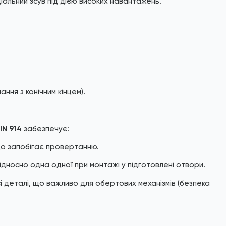
діальний зсув під дією високих навантажень.
ння з конічним кінцем).
IN 914
забезпечує:
що запобігає провертанню.
дносно одна одної при монтажі у підготовлені отвори.
сі деталі, що важливо для обертових механізмів (безпека