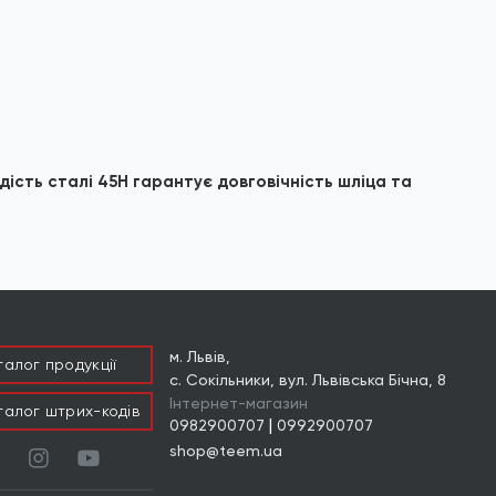
дість сталі 45H гарантує довговічність шліца та
м. Львів,
талог продукцiї
с. Сокільники, вул. Львівська Бічна, 8
Інтернет-магазин
талог штрих-кодів
|
0982900707
0992900707
shop@teem.ua