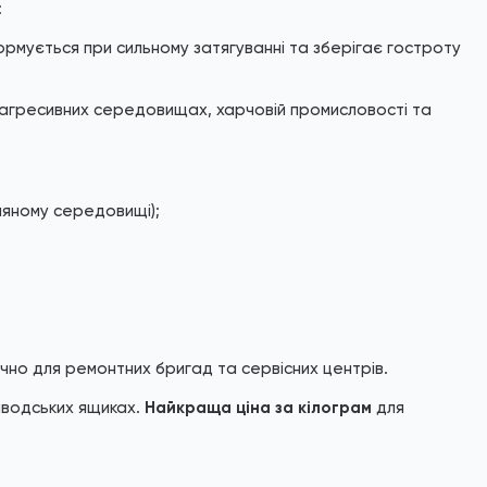
:
рмується при сильному затягуванні та зберігає гостроту
 агресивних середовищах, харчовій промисловості та
сляному середовищі);
учно для ремонтних бригад та сервісних центрів.
аводських ящиках.
Найкраща ціна за кілограм
для