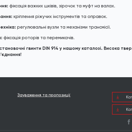
ння:
фіксація важких шківів, зірочок та муфт на валах.
ання:
кріплення ріжучих інструментів та оправок.
ехніка:
регулювальні вузли та механізми трансмісії.
:
фіксація роторів та перемикачів.
становочні гвинти DIN 914 у нашому каталозі. Висока твер
з'єднання!
Зауваження та пропозиції
Ка
Ка