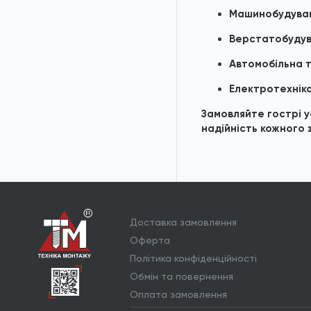
Машинобудува
Верстатобудув
Автомобільна т
Електротехніка
Замовляйте гострі у
надійність кожного 
Доставка замовлення
Оферта
Політика конфіденційності
Обмін та повернення
Оплата замовлення