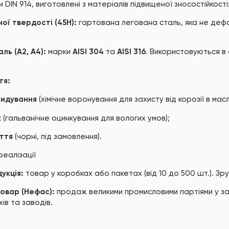
DIN 914, виготовлені з матеріалів підвищеної зносостійкості
ої твердості (45H):
гартована легована сталь, яка не дефо
ль (A2, A4):
марки
AISI 304
та
AISI 316
. Використовуються в
тя:
сидування
(хімічне воронування для захисту від корозії в ма
к
(гальванічне оцинкування для вологих умов);
ття
(чорні, під замовлення).
еалізації
укція:
товар у коробках або пакетах (від 10 до 500 шт.). Зр
овар (Нефас):
продаж великими промисловими партіями у з
ів та заводів.