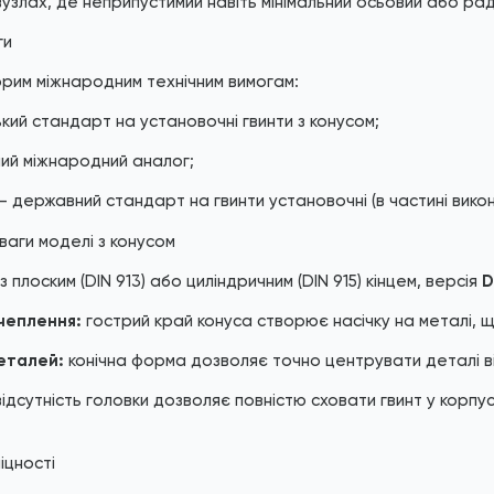
 вузлах, де неприпустимий навіть мінімальний осьовий або ра
ги
орим міжнародним технічним вимогам:
кий стандарт на установочні гвинти з конусом;
ий міжнародний аналог;
 державний стандарт на гвинти установочні (в частині викона
ваги моделі з конусом
із плоским (
DIN 913
) або циліндричним (
DIN 915
) кінцем, версія
D
чеплення:
гострий край конуса створює насічку на металі, 
еталей:
конічна форма дозволяє точно центрувати деталі ві
ідсутність головки дозволяє повністю сховати гвинт у корпу
іцності