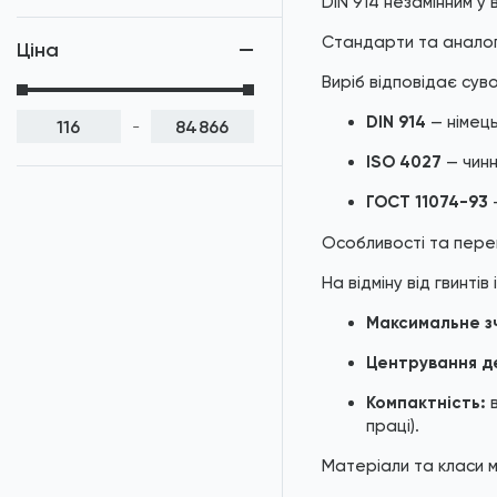
DIN 914 незамінним у
Гвинти DIN 913 / ISO
4026
Стандарти та анало
Ціна
Гвинти DIN 915 / ISO
Виріб відповідає сув
4028
DIN 914
— німець
-
Гвинти DIN 9841 / ISO
7379
ISO 4027
— чинн
ГОСТ 11074-93
—
Гвинти DIN 916 / ISO
4029
Особливості та пере
Гвинти DIN 7420
На відміну від гвинтів 
Гвинти DIN 914 / ISO
Максимальне з
4027
Центрування д
Гвинти DIN 967
Компактність:
в
Гвинти DIN 965 / ISO
праці).
7046
Матеріали та класи м
Гвинти DIN 7985 / ISO