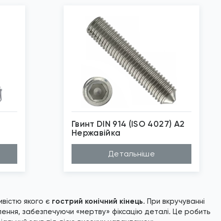
Гвинт DIN 914 (ISO 4027) А2
Нержавійка
*
Зображені фото є...
Детальніше
ивістю якого є
гострий конічний кінець
. При вкручуванні
лення, забезпечуючи «мертву» фіксацію деталі. Це робить