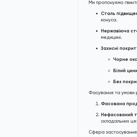
Ми пропонуємо гвинти 
7045
Сталь підвищен
Гвинти DIN 7991 / ISO
конуса.
10642
Нержавіюча ста
медицині.
Захисні покрит
Чорне ок
Білий цин
Без покри
Фасування та умови р
Фасована прод
Нефасований т
складальних цех
Сфера застосування