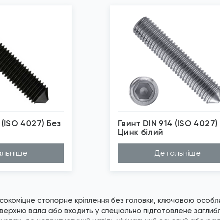
 (ISO 4027) Без
Гвинт DIN 914 (ISO 4027)
Цинк білий
бражені фото є...
*
Зображені фото є...
льніше
Детальніше
сокоміцне стопорне кріплення без головки, ключовою особл
оверхню вала або входить у спеціально підготовлене заглиб